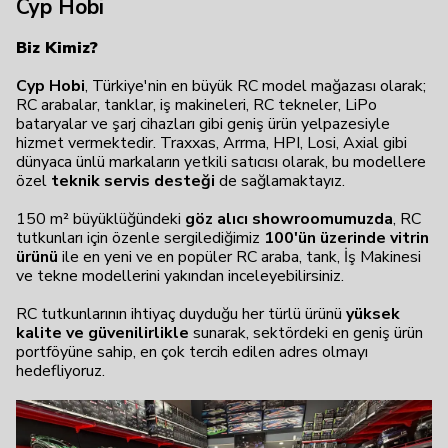
Cyp Hobi
Biz Kimiz?
Cyp Hobi
, Türkiye'nin en büyük RC model mağazası olarak;
RC arabalar, tanklar, iş makineleri, RC tekneler, LiPo
bataryalar ve şarj cihazları gibi geniş ürün yelpazesiyle
hizmet vermektedir. Traxxas, Arrma, HPI, Losi, Axial gibi
dünyaca ünlü markaların yetkili satıcısı olarak, bu modellere
özel
teknik servis desteği
de sağlamaktayız.
150 m² büyüklüğündeki
göz alıcı showroomumuzda
, RC
tutkunları için özenle sergilediğimiz
100'ün üzerinde vitrin
ürünü
ile en yeni ve en popüler RC araba, tank, İş Makinesi
ve tekne modellerini yakından inceleyebilirsiniz.
RC tutkunlarının ihtiyaç duyduğu her türlü ürünü
yüksek
kalite ve güvenilirlikle
sunarak, sektördeki en geniş ürün
portföyüne sahip, en çok tercih edilen adres olmayı
hedefliyoruz.