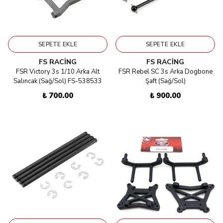
SEPETE EKLE
SEPETE EKLE
FS RACING
FS RACING
FSR Victory 3s 1/10 Arka Alt
FSR Rebel SC 3s Arka Dogbone
Salıncak (Sağ/Sol) FS-538533
Şaft (Sağ/Sol)
₺ 700.00
₺ 900.00