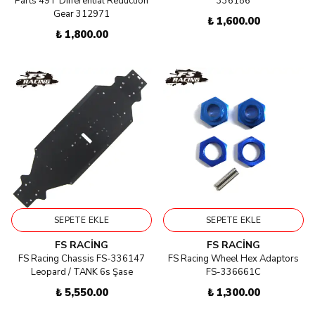
Parts 49T Differential Reduction
336186
Gear 312971
₺ 1,600.00
₺ 1,800.00
SEPETE EKLE
SEPETE EKLE
FS RACING
FS RACING
FS Racing Chassis FS-336147
FS Racing Wheel Hex Adaptors
Leopard / TANK 6s Şase
FS-336661C
₺ 5,550.00
₺ 1,300.00