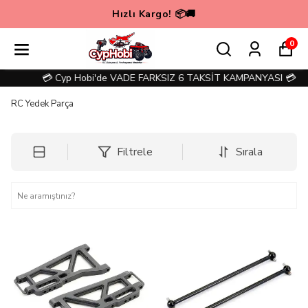
Hızlı Kargo! 📦🚚
0
💳 Cyp Hobi'de VADE FARKSIZ 6 TAKSİT KAMPANYASI 💳
RC Yedek Parça
Filtrele
Sırala