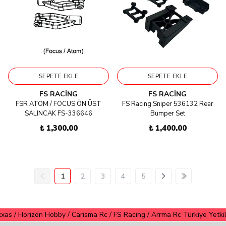
SEPETE EKLE
SEPETE EKLE
FS RACING
FS RACING
FSR ATOM / FOCUS ÖN ÜST
FS Racing Sniper 536132 Rear
SALINCAK FS-336646
Bumper Set
₺ 1,300.00
₺ 1,400.00
1
2
3
4
5
orizon Hobby / Carisma Rc / FS Racing / Arrma Rc Türkiye Yetkili İthal