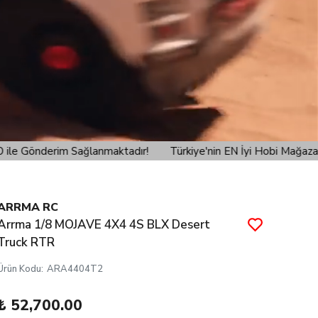
kiye'nin EN İyi Hobi Mağazası Cyp Hobi'den verilen siparişlerini
ARRMA RC
Arrma 1/8 MOJAVE 4X4 4S BLX Desert
Truck RTR
Ürün Kodu
:
ARA4404T2
₺ 52,700.00