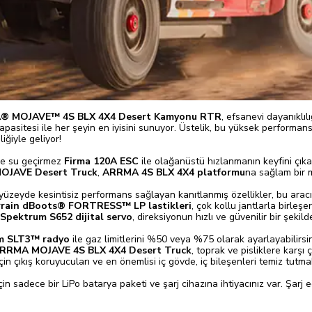
 MOJAVE™ 4S BLX 4X4 Desert Kamyonu RTR
, efsanevi dayanıklıl
itesi ile her şeyin en iyisini sunuyor. Üstelik, bu yüksek performanslı 
iğiyle geliyor!
e su geçirmez
Firma 120A ESC
ile olağanüstü hızlanmanın keyfini çıka
OJAVE Desert Truck
,
ARRMA 4S BLX 4X4 platformu
na sağlam bir 
 yüzeyde kesintisiz performans sağlayan kanıtlanmış özellikler, bu arac
rrain dBoots® FORTRESS™ LP lastikleri
, çok kollu jantlarla birleşe
Spektrum S652 dijital servo
, direksiyonun hızlı ve güvenilir bir şekil
m SLT3™ radyo
ile gaz limitlerini %50 veya %75 olarak ayarlayabilirs
RRMA MOJAVE 4S BLX 4X4 Desert Truck
, toprak ve pisliklere kar
çin çıkış koruyucuları ve en önemlisi iç gövde, iç bileşenleri temiz tutma
n sadece bir LiPo batarya paketi ve şarj cihazına ihtiyacınız var. Şarj 