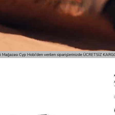
rişlerinizde ÜCRETSİZ KARGO ile Gönderim Sağlanmaktadır!
Tür