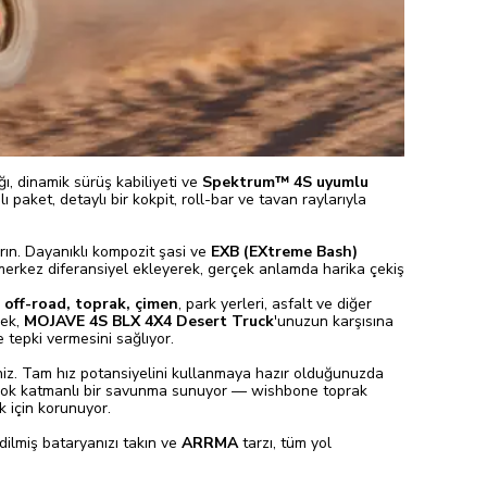
ığı, dinamik sürüş kabiliyeti ve
Spektrum™ 4S uyumlu
paket, detaylı bir kokpit, roll-bar ve tavan raylarıyla
rın. Dayanıklı kompozit şasi ve
EXB (EXtreme Bash)
merkez diferansiyel ekleyerek, gerçek anlamda harika çekiş
ı
off-road, toprak, çimen
, park yerleri, asfalt ve diğer
rek,
MOJAVE 4S BLX 4X4 Desert Truck
'unuzun karşısına
de tepki vermesini sağlıyor.
iniz. Tam hız potansiyelini kullanmaya hazır olduğunuzda
şı çok katmanlı bir savunma sunuyor — wishbone toprak
k için korunuyor.
edilmiş bataryanızı takın ve
ARRMA
tarzı, tüm yol