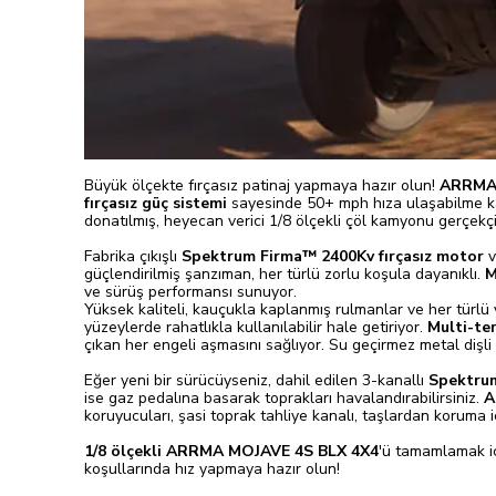
Büyük ölçekte fırçasız patinaj yapmaya hazır olun!
ARRMA®
fırçasız güç sistemi
sayesinde 50+ mph hıza ulaşabilme kapas
donatılmış, heyecan verici 1/8 ölçekli çöl kamyonu gerçekçil
Fabrika çıkışlı
Spektrum Firma™ 2400Kv fırçasız motor
v
güçlendirilmiş şanzıman, her türlü zorlu koşula dayanıklı.
M
ve sürüş performansı sunuyor.
Yüksek kaliteli, kauçukla kaplanmış rulmanlar ve her türlü
yüzeylerde rahatlıkla kullanılabilir hale getiriyor.
Multi-te
çıkan her engeli aşmasını sağlıyor. Su geçirmez metal dişli
Eğer yeni bir sürücüyseniz, dahil edilen 3-kanallı
Spektru
ise gaz pedalına basarak toprakları havalandırabilirsiniz.
A
koruyucuları, şasi toprak tahliye kanalı, taşlardan koruma i
1/8 ölçekli ARRMA MOJAVE 4S BLX 4X4
'ü tamamlamak içi
koşullarında hız yapmaya hazır olun!