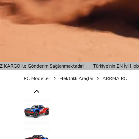
!
Türkiye'nin EN İyi Hobi Mağazası Cyp Hobi'den verilen sipa
RC Modeller
Elektrikli Araçlar
ARRMA RC