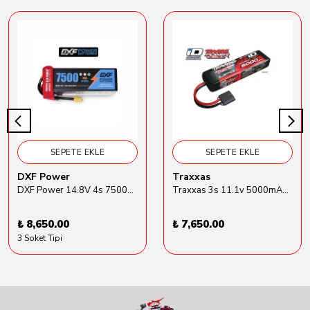
SEPETE EKLE
SEPETE EKLE
DXF Power
Traxxas
DXF Power 14.8V 4s 7500mAh 80C Hardcase Lipo Batarya
Traxxas 3s 11.1v 5000mAh Lipo Batarya (TRX 2872X)
₺ 8,650.00
₺ 7,650.00
3 Soket Tipi