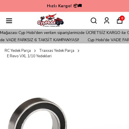
Hızlı Kargo! 📦🚚
0
ğazası Cyp Hobi'den verilen siparişlerinizde ÜCRETSİZ KARGO ile Gönd
de VADE FARKSIZ 6 TAKSİT KAMPANYASI!
Cyp Hobi'de VADE FARK
RC Yedek Parça
Traxxas Yedek Parça
E Revo VXL 1/10 Yedekleri