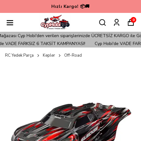
Hızlı Kargo! 📦🚚
0
zası Cyp Hobi'den verilen siparişlerinizde ÜCRETSİZ KARGO ile Gönde
e VADE FARKSIZ 6 TAKSİT KAMPANYASI!
Cyp Hobi'de VADE FARK
RC Yedek Parça
Kepler
Off-Road