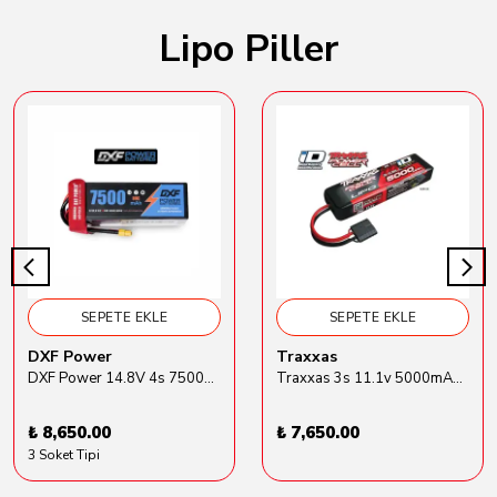
Lipo Piller
SEPETE EKLE
SEPETE EKLE
DXF Power
Traxxas
DXF Power 14.8V 4s 7500mAh 80C Hardcase Lipo Batarya
Traxxas 3s 11.1v 5000mAh Lipo Batarya (TRX 2872X)
₺ 8,650.00
₺ 7,650.00
3 Soket Tipi