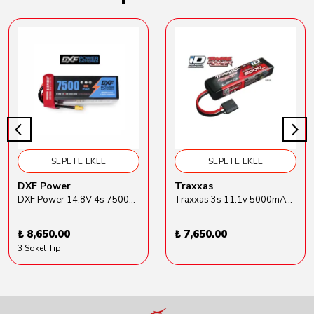
SEPETE EKLE
SEPETE EKLE
DXF Power
Traxxas
DXF Power 14.8V 4s 7500mAh 80C Hardcase Lipo Batarya
Traxxas 3s 11.1v 5000mAh Lipo Batarya (TRX 2872X)
₺ 8,650.00
₺ 7,650.00
3 Soket Tipi