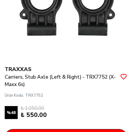
TRAXXAS
Carriers, Stub Axle (Left & Right) - TRX7752 (X-
Maxx 6s)
Ürün Kodu
:
TRX7752
₺ 1,050.00
%
48
₺ 550.00