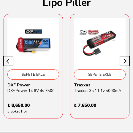
Lipo Piller
SEPETE EKLE
SEPETE EKLE
DXF Power
Traxxas
DXF Power 14.8V 4s 7500mAh 80C Hardcase Lipo Batarya
Traxxas 3s 11.1v 5000mAh Lipo Batarya (TRX 2872X)
₺ 8,650.00
₺ 7,650.00
3 Soket Tipi