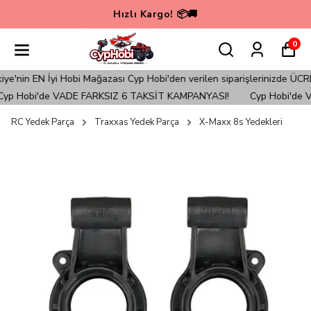
Hızlı Kargo! 📦🚚
0
'nin EN İyi Hobi Mağazası Cyp Hobi'den verilen siparişlerinizde ÜCRE
p Hobi'de VADE FARKSIZ 6 TAKSİT KAMPANYASI!
Cyp Hobi'de V
RC Yedek Parça
Traxxas Yedek Parça
X-Maxx 8s Yedekleri