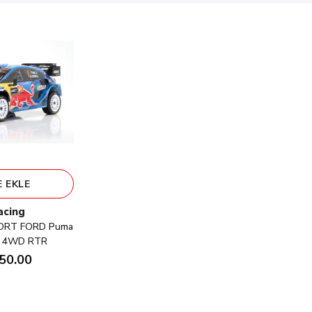
 EKLE
acing
PORT FORD Puma
/8 4WD RTR
50.00