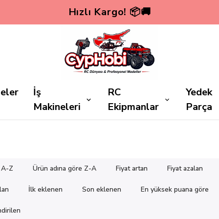
Hızlı Kargo! 📦🚚
eler
İş
RC
Yedek
Makineleri
Ekipmanlar
Parça
 A-Z
Ürün adına göre Z-A
Fiyat artan
Fiyat azalan
alan
İlk eklenen
Son eklenen
En yüksek puana göre
dirilen