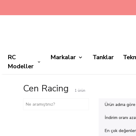
RC
Markalar
Tanklar
Tekn
Modeller
Cen Racing
1
ürün
Ürün adına göre
İndirim oranı az
En çok değenlen