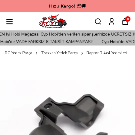
Hızlı Kargo! 📦🚚
0
yi Hobi Mağazası Cyp Hobi'den verilen siparişlerinizde ÜCRETSİZ KAR
obi'de VADE FARKSIZ 6 TAKSİT KAMPANYASI!
Cyp Hobi'de VADE
RC Yedek Parça
Traxxas Yedek Parça
Raptor R 4x4 Yedekleri