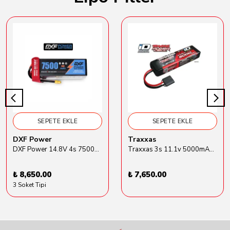
SEPETE EKLE
SEPETE EKLE
DXF Power
Traxxas
DXF Power 14.8V 4s 7500mAh 80C Hardcase Lipo Batarya
Traxxas 3s 11.1v 5000mAh Lipo Batarya (TRX 2872X)
₺ 8,650.00
₺ 7,650.00
3 Soket Tipi