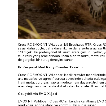
Cross RC EMOX NT Wildboar 1/8 Brushless RTR, Cross RC’nin 
şasisi daha güçlü, daha dayanıklı ve daha zorlu arazi şartla
1/8 ölçekli bu profesyonel RC arazi aracı; çamurlu yollar, y
mud rally yarış araçlarından ilham alan tasarımı, metal roll
de gerçekçi bir sürüş deneyimi sunar.
Profesyonel Mud Rally Crawler Tasarımı
Cross RC EMOX NT Wildboar, klasik crawler modellerinden fa
aks mesafesi ve agresif duruşu sayesinde sahada oldukça
Hafif metal boru şasi yapısı, modele hem dayanıklılık hem 
aracı değil, aynı zamanda dikkat çekici bir scale RC model h
Geliştirilmiş EMO X Şasi
EMOX NT Wildboar, Cross RC’nin kendini kanıtlamış EMO X pl
road koşullarında stabil ve kontrollü bir sürüş sunar.