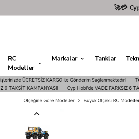
RC
Markalar
Tanklar
Tekn
Modeller
önderim Sağlanmaktadır!
Türkiye'nin EN İyi Hobi Mağazası Cyp
MPANYASI!
Cyp Hobi'de VADE FARKSIZ 6 TAKSİT KAMPANYA
Ölçeğine Göre Modeller
Büyük Ölçekli RC Modelle