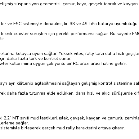
e gelişmiş süspansiyon geometrisi, çamur, kaya, gevşek toprak ve kaygan
or ve ESC sistemiyle donatılmıştır. 3S ve 4S LiPo batarya uyumluluğu 
de teknik crawler sürüşleri için gerekli performansı sağlar. Bu sayede 
ir.
zlarına kolayca uyum sağlar. Yüksek vites, rally tarzı daha hızlı geçişler
çin daha fazla tork ve kontrol sunar.
r kullanımına uygun çok yönlü bir RC arazi aracı haline getirir.
ı ayrı kilitlenip açılabilmesini sağlayan gelişmiş kontrol sistemine sah
ek daha fazla tutunma elde edilirken, daha hızlı ve akıcı sürüşlerde di
” MT sınıfı mud lastikleri, ıslak, gevşek, kaygan ve çamurlu zeminlerde
lerleme sağlar.
sistemiyle birleşerek gerçek mud rally karakterini ortaya çıkarır.