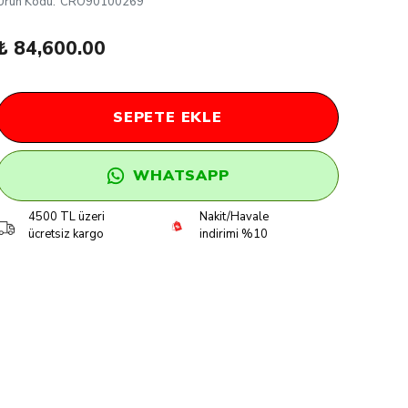
Ürün Kodu
:
CRO90100269
₺ 84,600.00
SEPETE EKLE
WHATSAPP
4500 TL üzeri
Nakit/Havale
ücretsiz kargo
indirimi %10