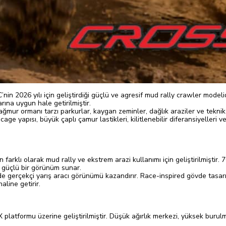
2026 yılı için geliştirdiği güçlü ve agresif mud rally crawler modelid
rına uygun hale getirilmiştir.
ağmur ormanı tarzı parkurlar, kaygan zeminler, dağlık araziler ve teknik
 cage yapısı, büyük çaplı çamur lastikleri, kilitlenebilir diferansiyelle
rklı olarak mud rally ve ekstrem arazi kullanımı için geliştirilmiştir
 güçlü bir görünüm sunar.
de gerçekçi yarış aracı görünümü kazandırır. Race-inspired gövde tasarı
aline getirir.
atformu üzerine geliştirilmiştir. Düşük ağırlık merkezi, yüksek burulma