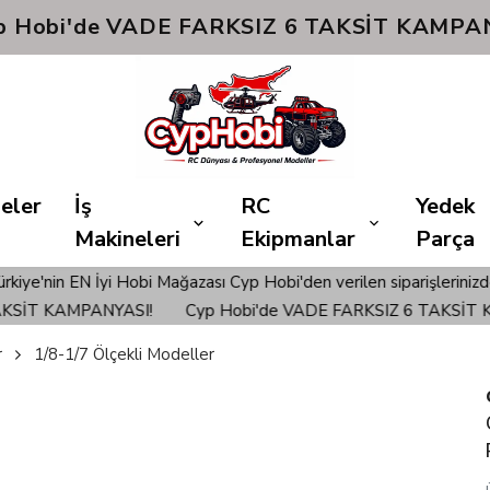
Hızlı Kargo! 📦🚚
eler
İş
RC
Yedek
Makineleri
Ekipmanlar
Parça
 Hobi'den verilen siparişlerinizde ÜCRETSİZ KARGO ile Gönderim S
SI!
Cyp Hobi'de VADE FARKSIZ 6 TAKSİT KAMPANYASI!
r
1/8-1/7 Ölçekli Modeller