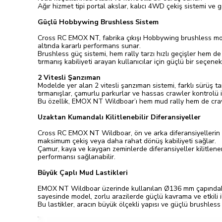
Ağır hizmet tipi portal akslar, kalıcı 4WD çekiş sistemi v
Güçlü Hobbywing Brushless Sistem
Cross RC EMOX NT, fabrika çıkışı Hobbywing brushless mot
altında kararlı performans sunar.
Brushless güç sistemi, hem rally tarzı hızlı geçişler hem 
tırmanış kabiliyeti arayan kullanıcılar için güçlü bir seçenekt
2 Vitesli Şanzıman
Modelde yer alan 2 vitesli şanzıman sistemi, farklı sürüş tar
tırmanışlar, çamurlu parkurlar ve hassas crawler kontrolü i
Bu özellik, EMOX NT Wildboar’ı hem mud rally hem de crawle
Uzaktan Kumandalı Kilitlenebilir Diferansiyeller
Cross RC EMOX NT Wildboar, ön ve arka diferansiyellerin ayr
maksimum çekiş veya daha rahat dönüş kabiliyeti sağlar.
Çamur, kaya ve kaygan zeminlerde diferansiyeller kilitlener
performansı sağlanabilir.
Büyük Çaplı Mud Lastikleri
EMOX NT Wildboar üzerinde kullanılan Ø136 mm çapındaki 2.2
sayesinde model, zorlu arazilerde güçlü kavrama ve etkili i
Bu lastikler, aracın büyük ölçekli yapısı ve güçlü brushless 