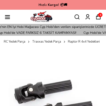
Hızlı Kargo! 📦🚚
0
 EN İyi Hobi Mağazası Cyp Hobi'den verilen siparişlerinizde ÜCRETSİ
 Hobi'de VADE FARKSIZ 6 TAKSİT KAMPANYASI!
Cyp Hobi'de VA
RC Yedek Parça
Traxxas Yedek Parça
Raptor R 4x4 Yedekleri