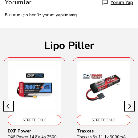
Yorumlar
Yorum Yap
Bu ürün için henüz yorum yapılmamış.
Lipo Piller
SEPETE EKLE
SEPETE EKLE
DXF Power
Traxxas
DXF Power 14.8V 4s 7500mAh 80C Hardcase Lipo Batarya
Traxxas 3s 11.1v 5000mAh Lipo Batarya (TRX 2872X)