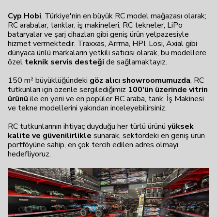
Cyp Hobi
, Türkiye'nin en büyük RC model mağazası olarak;
RC arabalar, tanklar, iş makineleri, RC tekneler, LiPo
bataryalar ve şarj cihazları gibi geniş ürün yelpazesiyle
hizmet vermektedir. Traxxas, Arrma, HPI, Losi, Axial gibi
dünyaca ünlü markaların yetkili satıcısı olarak, bu modellere
özel
teknik servis desteği
de sağlamaktayız.
150 m² büyüklüğündeki
göz alıcı showroomumuzda
, RC
tutkunları için özenle sergilediğimiz
100'ün üzerinde vitrin
ürünü
ile en yeni ve en popüler RC araba, tank, İş Makinesi
ve tekne modellerini yakından inceleyebilirsiniz.
RC tutkunlarının ihtiyaç duyduğu her türlü ürünü
yüksek
kalite ve güvenilirlikle
sunarak, sektördeki en geniş ürün
portföyüne sahip, en çok tercih edilen adres olmayı
hedefliyoruz.