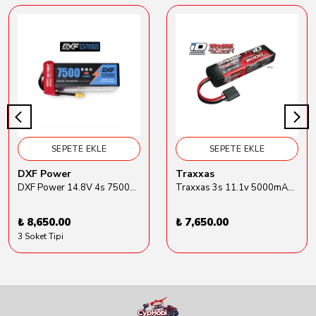
SEPETE EKLE
SEPETE EKLE
DXF Power
Traxxas
DXF Power 14.8V 4s 7500mAh 80C Hardcase Lipo Batarya
Traxxas 3s 11.1v 5000mAh Lipo Batarya (TRX 2872X)
₺ 8,650.00
₺ 7,650.00
3 Soket Tipi