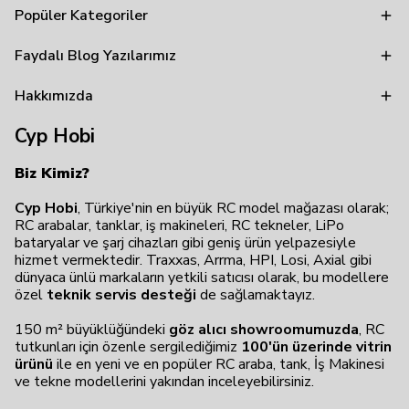
Popüler Kategoriler
Faydalı Blog Yazılarımız
Hakkımızda
Cyp Hobi
Biz Kimiz?
Cyp Hobi
, Türkiye'nin en büyük RC model mağazası olarak;
RC arabalar, tanklar, iş makineleri, RC tekneler, LiPo
bataryalar ve şarj cihazları gibi geniş ürün yelpazesiyle
hizmet vermektedir. Traxxas, Arrma, HPI, Losi, Axial gibi
dünyaca ünlü markaların yetkili satıcısı olarak, bu modellere
özel
teknik servis desteği
de sağlamaktayız.
150 m² büyüklüğündeki
göz alıcı showroomumuzda
, RC
tutkunları için özenle sergilediğimiz
100'ün üzerinde vitrin
ürünü
ile en yeni ve en popüler RC araba, tank, İş Makinesi
ve tekne modellerini yakından inceleyebilirsiniz.