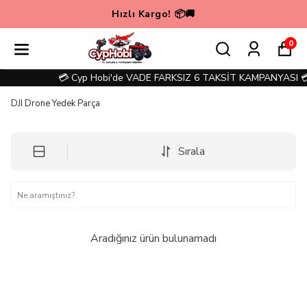
Hızlı Kargo! 📦🚚
0
💳 Cyp Hobi'de VADE FARKSIZ 6 TAKSİT KAMPANYASI 💳
DJI Drone Yedek Parça
Sırala
Aradığınız ürün bulunamadı