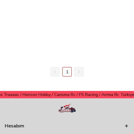
1
raxxas / Horizon Hobby / Carisma Rc / FS Racing / Arrma Rc Türkiye Yet
Hesabım