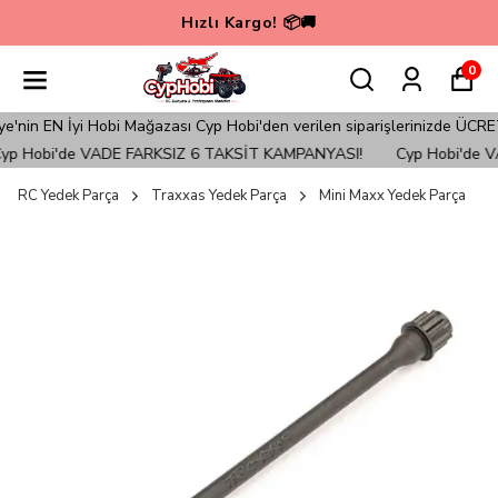
Hızlı Kargo! 📦🚚
0
in EN İyi Hobi Mağazası Cyp Hobi'den verilen siparişlerinizde ÜCRETS
p Hobi'de VADE FARKSIZ 6 TAKSİT KAMPANYASI!
Cyp Hobi'de VA
RC Yedek Parça
Traxxas Yedek Parça
Mini Maxx Yedek Parça