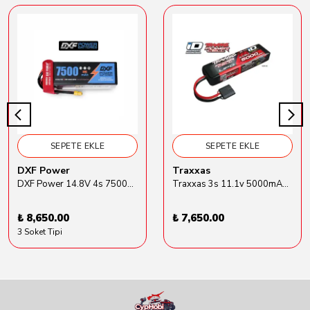
SEPETE EKLE
SEPETE EKLE
DXF Power
Traxxas
DXF Power 14.8V 4s 7500mAh 80C Hardcase Lipo Batarya
Traxxas 3s 11.1v 5000mAh Lipo Batarya (TRX 2872X)
₺ 8,650.00
₺ 7,650.00
3 Soket Tipi