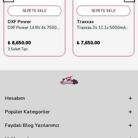
SEPETE EKLE
SEPETE EKLE
DXF Power
Traxxas
DXF Power 14.8V 4s 7500mAh 80C Hardcase Lipo Batarya
Traxxas 3s 11.1v 5000mAh Lipo Batarya (TRX 2872X)
₺ 8,650.00
₺ 7,650.00
3 Soket Tipi
Hesabım
Popüler Kategoriler
Faydalı Blog Yazılarımız