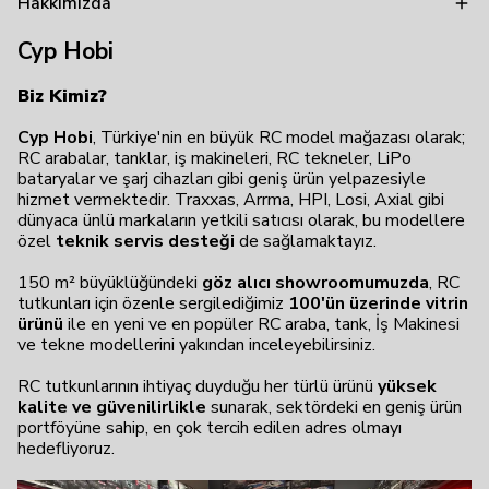
Hakkımızda
Cyp Hobi
Biz Kimiz?
Cyp Hobi
, Türkiye'nin en büyük RC model mağazası olarak;
RC arabalar, tanklar, iş makineleri, RC tekneler, LiPo
bataryalar ve şarj cihazları gibi geniş ürün yelpazesiyle
hizmet vermektedir. Traxxas, Arrma, HPI, Losi, Axial gibi
dünyaca ünlü markaların yetkili satıcısı olarak, bu modellere
özel
teknik servis desteği
de sağlamaktayız.
150 m² büyüklüğündeki
göz alıcı showroomumuzda
, RC
tutkunları için özenle sergilediğimiz
100'ün üzerinde vitrin
ürünü
ile en yeni ve en popüler RC araba, tank, İş Makinesi
ve tekne modellerini yakından inceleyebilirsiniz.
RC tutkunlarının ihtiyaç duyduğu her türlü ürünü
yüksek
kalite ve güvenilirlikle
sunarak, sektördeki en geniş ürün
portföyüne sahip, en çok tercih edilen adres olmayı
hedefliyoruz.