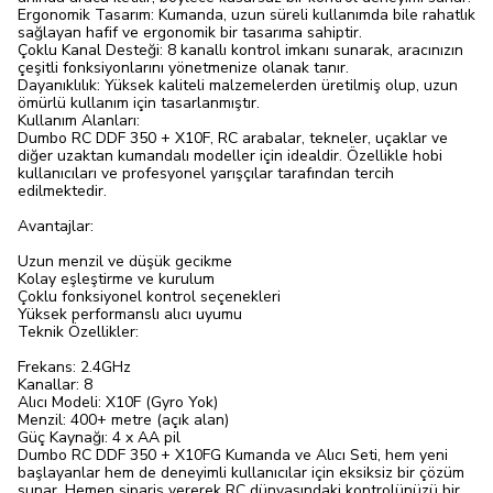
Ergonomik Tasarım: Kumanda, uzun süreli kullanımda bile rahatlık
sağlayan hafif ve ergonomik bir tasarıma sahiptir.
Çoklu Kanal Desteği: 8 kanallı kontrol imkanı sunarak, aracınızın
çeşitli fonksiyonlarını yönetmenize olanak tanır.
Dayanıklılık: Yüksek kaliteli malzemelerden üretilmiş olup, uzun
ömürlü kullanım için tasarlanmıştır.
Kullanım Alanları:
Dumbo RC DDF 350 + X10F, RC arabalar, tekneler, uçaklar ve
diğer uzaktan kumandalı modeller için idealdir. Özellikle hobi
kullanıcıları ve profesyonel yarışçılar tarafından tercih
edilmektedir.
Avantajlar:
Uzun menzil ve düşük gecikme
Kolay eşleştirme ve kurulum
Çoklu fonksiyonel kontrol seçenekleri
Yüksek performanslı alıcı uyumu
Teknik Özellikler:
Frekans: 2.4GHz
Kanallar: 8
Alıcı Modeli: X10F (Gyro Yok)
Menzil: 400+ metre (açık alan)
Güç Kaynağı: 4 x AA pil
Dumbo RC DDF 350 + X10FG Kumanda ve Alıcı Seti, hem yeni
başlayanlar hem de deneyimli kullanıcılar için eksiksiz bir çözüm
sunar. Hemen sipariş vererek RC dünyasındaki kontrolünüzü bir