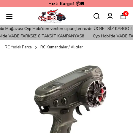
Hızlı Kargo! 📦🚚
0
ağazası Cyp Hobi'den verilen siparişlerinizde ÜCRETSİZ KARGO ile Gön
de VADE FARKSIZ 6 TAKSİT KAMPANYASI!
Cyp Hobi'de VADE FAR
RC Yedek Parça
RC Kumandalar / Alıcılar