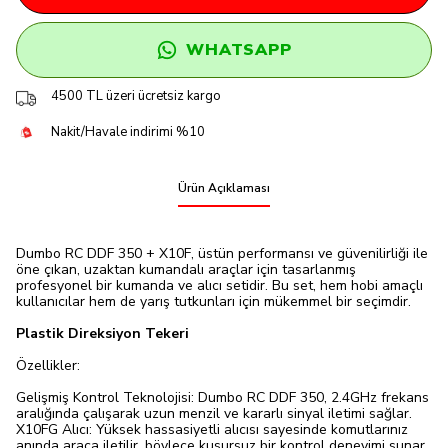
WHATSAPP
4500 TL üzeri ücretsiz kargo
Nakit/Havale indirimi %10
Ürün Açıklaması
Dumbo RC DDF 350 + X10F, üstün performansı ve güvenilirliği ile
öne çıkan, uzaktan kumandalı araçlar için tasarlanmış
profesyonel bir kumanda ve alıcı setidir. Bu set, hem hobi amaçlı
kullanıcılar hem de yarış tutkunları için mükemmel bir seçimdir.
Plastik Direksiyon Tekeri
Özellikler:
Gelişmiş Kontrol Teknolojisi: Dumbo RC DDF 350, 2.4GHz frekans
aralığında çalışarak uzun menzil ve kararlı sinyal iletimi sağlar.
X10FG Alıcı: Yüksek hassasiyetli alıcısı sayesinde komutlarınız
anında araca iletilir, böylece kusursuz bir kontrol deneyimi sunar.