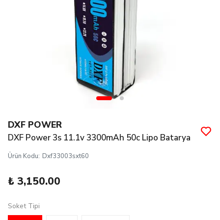
DXF POWER
DXF Power 3s 11.1v 3300mAh 50c Lipo Batarya
Ürün Kodu
:
Dxf33003sxt60
₺ 3,150.00
Soket Tipi