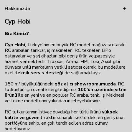
Hakkımızda
Cyp Hobi
Biz Kimiz?
Cyp Hobi
, Türkiye'nin en büyük RC model mağazası olarak;
RC arabalar, tanklar, iş makineleri, RC tekneler, LiPo
bataryalar ve şarj cihazları gibi geniş ürün yelpazesiyle
hizmet vermektedir. Traxxas, Arrma, HPI, Losi, Axial gibi
dünyaca ünlü markaların yetkili satıcısı olarak, bu modellere
özel
teknik servis desteği
de sağlamaktayız.
150 m² büyüklüğündeki
göz alıcı showroomumuzda
, RC
tutkunları için özenle sergilediğimiz
100'ün üzerinde vitrin
ürünü
ile en yeni ve en popüler RC araba, tank, İş Makinesi
ve tekne modellerini yakından inceleyebilirsiniz.
RC tutkunlarının ihtiyaç duyduğu her türlü ürünü
yüksek
kalite ve güvenilirlikle
sunarak, sektördeki en geniş ürün
portföyüne sahip, en çok tercih edilen adres olmayı
hedefliyoruz.