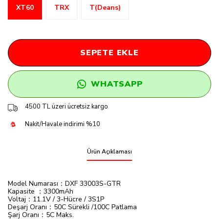
XT60
TRX
T(Deans)
SEPETE EKLE
WHATSAPP
4500 TL üzeri ücretsiz kargo
Nakit/Havale indirimi %10
Ürün Açıklaması
Model Numarası：DXF 33003S-GTR
Kapasite ：3300mAh
Voltaj：11.1V / 3-Hücre / 3S1P
Deşarj Oranı：50C Sürekli /100C Patlama
Şarj Oranı：5C Maks.