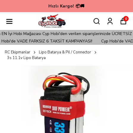
Hızlı Kargo! 📦🚚
0
İyi Hobi Mağazası Cyp Hobi'den verilen siparişlerinizde ÜCRETSİZ KAR
obi'de VADE FARKSIZ 6 TAKSİT KAMPANYASI!
Cyp Hobi'de VADE
RC Ekipmanlar
Lipo Batarya & Pil / Connector
3s 11.1v Lipo Batarya