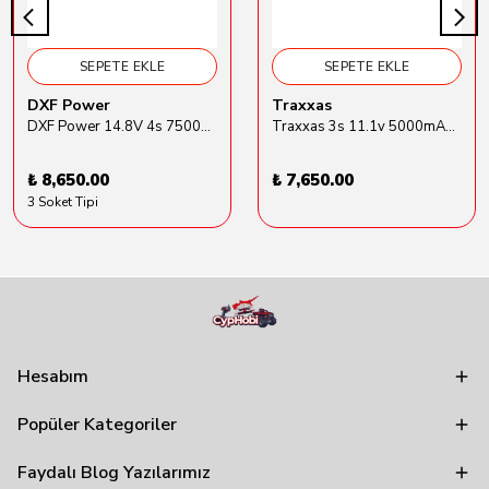
SEPETE EKLE
SEPETE EKLE
DXF Power
Traxxas
DXF Power 14.8V 4s 7500mAh 80C Hardcase Lipo Batarya
Traxxas 3s 11.1v 5000mAh Lipo Batarya (TRX 2872X)
₺ 8,650.00
₺ 7,650.00
3 Soket Tipi
Hesabım
Popüler Kategoriler
Faydalı Blog Yazılarımız