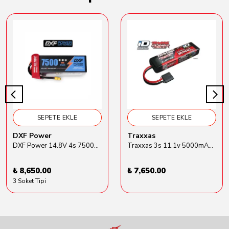
SEPETE EKLE
SEPETE EKLE
DXF Power
Traxxas
DXF Power 14.8V 4s 7500mAh 80C Hardcase Lipo Batarya
Traxxas 3s 11.1v 5000mAh Lipo Batarya (TRX 2872X)
₺ 8,650.00
₺ 7,650.00
3 Soket Tipi