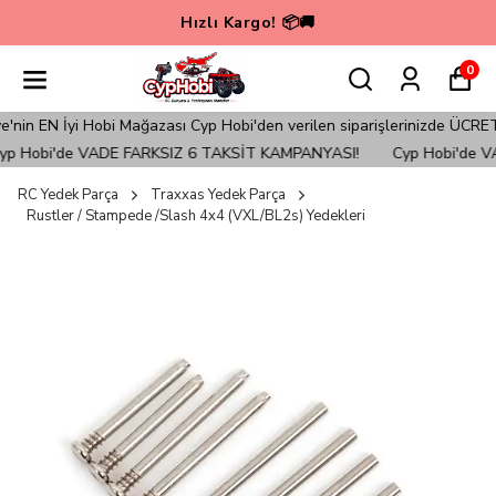
Hızlı Kargo! 📦🚚
0
n EN İyi Hobi Mağazası Cyp Hobi'den verilen siparişlerinizde ÜCRETSİ
 Hobi'de VADE FARKSIZ 6 TAKSİT KAMPANYASI!
Cyp Hobi'de VA
RC Yedek Parça
Traxxas Yedek Parça
Rustler / Stampede /Slash 4x4 (VXL/BL2s) Yedekleri