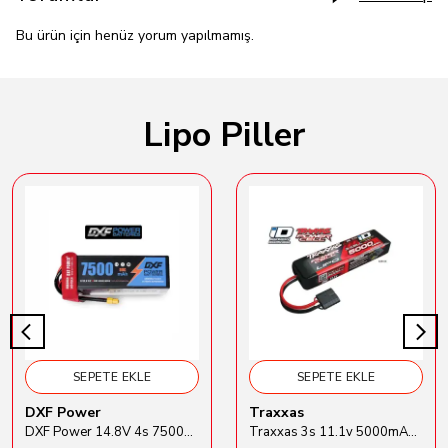
Bu ürün için henüz yorum yapılmamış.
Lipo Piller
SEPETE EKLE
SEPETE EKLE
DXF Power
Traxxas
DXF Power 14.8V 4s 7500mAh 80C Hardcase Lipo Batarya
Traxxas 3s 11.1v 5000mAh Lipo Batarya (TRX 2872X)