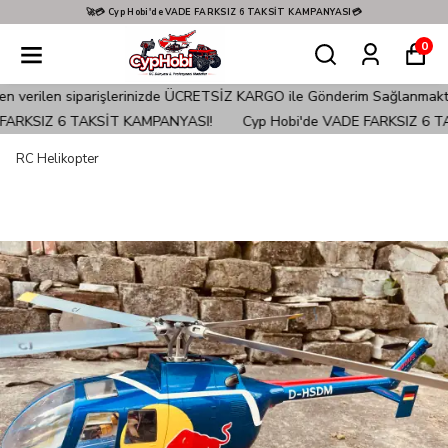
🚀💳 Cyp Hobi'de VADE FARKSIZ 6 TAKSİT KAMPANYASI💳
0
e ÜCRETSİZ KARGO ile Gönderim Sağlanmaktadır!
Türkiye'nin EN İyi
TAKSİT KAMPANYASI!
Cyp Hobi'de VADE FARKSIZ 6 TAKSİT KAMPA
RC Helikopter