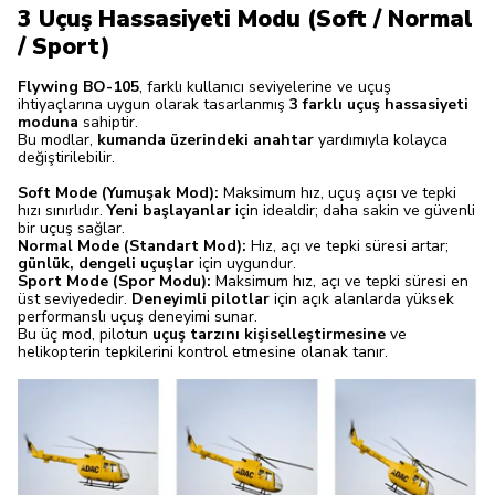
3 Uçuş Hassasiyeti Modu (Soft / Normal
/ Sport)
Flywing BO-105
, farklı kullanıcı seviyelerine ve uçuş
ihtiyaçlarına uygun olarak tasarlanmış
3 farklı uçuş hassasiyeti
moduna
sahiptir.
Bu modlar,
kumanda üzerindeki anahtar
yardımıyla kolayca
değiştirilebilir.
Soft Mode (Yumuşak Mod):
Maksimum hız, uçuş açısı ve tepki
hızı sınırlıdır.
Yeni başlayanlar
için idealdir; daha sakin ve güvenli
bir uçuş sağlar.
Normal Mode (Standart Mod):
Hız, açı ve tepki süresi artar;
günlük, dengeli uçuşlar
için uygundur.
Sport Mode (Spor Modu):
Maksimum hız, açı ve tepki süresi en
üst seviyededir.
Deneyimli pilotlar
için açık alanlarda yüksek
performanslı uçuş deneyimi sunar.
Bu üç mod, pilotun
uçuş tarzını kişiselleştirmesine
ve
helikopterin tepkilerini kontrol etmesine olanak tanır.