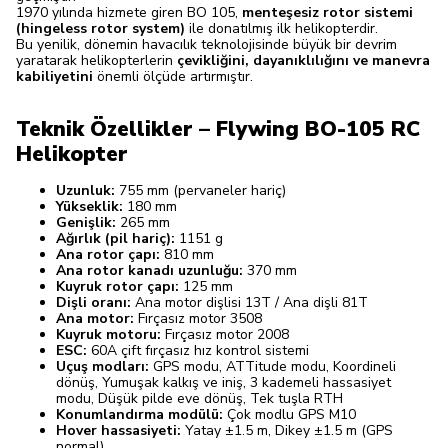
1970 yılında hizmete giren BO 105,
menteşesiz rotor sistemi
(hingeless rotor system)
ile donatılmış ilk helikopterdir.
Bu yenilik, dönemin havacılık teknolojisinde büyük bir devrim
yaratarak helikopterlerin
çevikliğini, dayanıklılığını ve manevra
kabiliyetini
önemli ölçüde artırmıştır.
Teknik Özellikler – Flywing BO-105 RC
Helikopter
Uzunluk:
755 mm (pervaneler hariç)
Yükseklik:
180 mm
Genişlik:
265 mm
Ağırlık (pil hariç):
1151 g
Ana rotor çapı:
810 mm
Ana rotor kanadı uzunluğu:
370 mm
Kuyruk rotor çapı:
125 mm
Dişli oranı:
Ana motor dişlisi 13T / Ana dişli 81T
Ana motor:
Fırçasız motor 3508
Kuyruk motoru:
Fırçasız motor 2008
ESC:
60A çift fırçasız hız kontrol sistemi
Uçuş modları:
GPS modu, ATTitude modu, Koordineli
dönüş, Yumuşak kalkış ve iniş, 3 kademeli hassasiyet
modu, Düşük pilde eve dönüş, Tek tuşla RTH
Konumlandırma modülü:
Çok modlu GPS M10
Hover hassasiyeti:
Yatay ±1.5 m, Dikey ±1.5 m (GPS
normal)