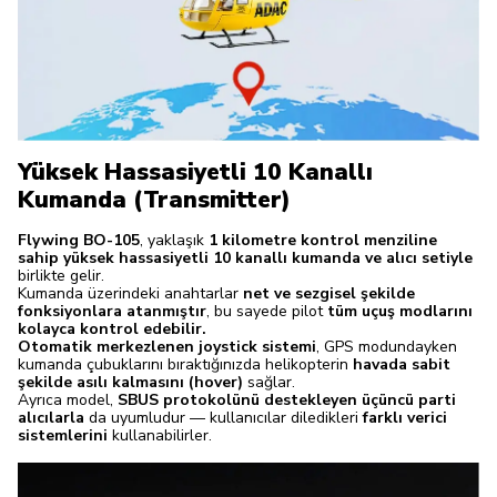
Yüksek Hassasiyetli 10 Kanallı
Kumanda (Transmitter)
Flywing BO-105
, yaklaşık
1 kilometre kontrol menziline
sahip
yüksek hassasiyetli 10 kanallı kumanda ve alıcı setiyle
birlikte gelir.
Kumanda üzerindeki anahtarlar
net ve sezgisel şekilde
fonksiyonlara atanmıştır
, bu sayede pilot
tüm uçuş modlarını
kolayca kontrol edebilir.
Otomatik merkezlenen joystick sistemi
, GPS modundayken
kumanda çubuklarını bıraktığınızda helikopterin
havada sabit
şekilde asılı kalmasını (hover)
sağlar.
Ayrıca model,
SBUS protokolünü destekleyen üçüncü parti
alıcılarla
da uyumludur — kullanıcılar diledikleri
farklı verici
sistemlerini
kullanabilirler.