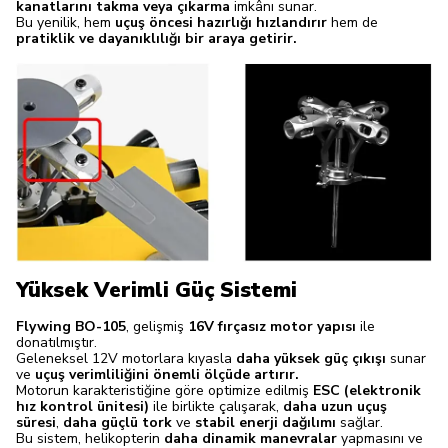
kanatlarını takma veya çıkarma
imkânı sunar.
Bu yenilik, hem
uçuş öncesi hazırlığı hızlandırır
hem de
pratiklik ve dayanıklılığı bir araya getirir.
Yüksek Verimli Güç Sistemi
Flywing BO-105
, gelişmiş
16V fırçasız motor yapısı
ile
donatılmıştır.
Geleneksel 12V motorlara kıyasla
daha yüksek güç çıkışı
sunar
ve
uçuş verimliliğini önemli ölçüde artırır.
Motorun karakteristiğine göre optimize edilmiş
ESC (elektronik
hız kontrol ünitesi)
ile birlikte çalışarak,
daha uzun uçuş
süresi
,
daha güçlü tork
ve
stabil enerji dağılımı
sağlar.
Bu sistem, helikopterin
daha dinamik manevralar
yapmasını ve