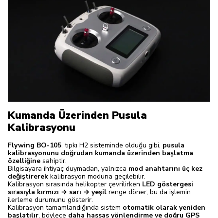
Kumanda Üzerinden Pusula
Kalibrasyonu
Flywing BO-105
, tıpkı H2 sisteminde olduğu gibi,
pusula
kalibrasyonunu doğrudan kumanda üzerinden başlatma
özelliğine
sahiptir.
Bilgisayara ihtiyaç duymadan, yalnızca
mod anahtarını üç kez
değiştirerek
kalibrasyon moduna geçilebilir.
Kalibrasyon sırasında helikopter çevrilirken
LED göstergesi
sırasıyla kırmızı → sarı → yeşil
renge döner; bu da işlemin
ilerleme durumunu gösterir.
Kalibrasyon tamamlandığında sistem
otomatik olarak yeniden
başlatılır
, böylece
daha hassas yönlendirme ve doğru GPS