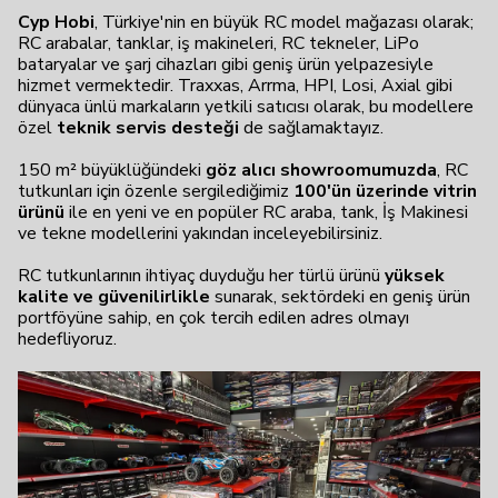
Cyp Hobi
, Türkiye'nin en büyük RC model mağazası olarak;
RC arabalar, tanklar, iş makineleri, RC tekneler, LiPo
bataryalar ve şarj cihazları gibi geniş ürün yelpazesiyle
hizmet vermektedir. Traxxas, Arrma, HPI, Losi, Axial gibi
dünyaca ünlü markaların yetkili satıcısı olarak, bu modellere
özel
teknik servis desteği
de sağlamaktayız.
150 m² büyüklüğündeki
göz alıcı showroomumuzda
, RC
tutkunları için özenle sergilediğimiz
100'ün üzerinde vitrin
ürünü
ile en yeni ve en popüler RC araba, tank, İş Makinesi
ve tekne modellerini yakından inceleyebilirsiniz.
RC tutkunlarının ihtiyaç duyduğu her türlü ürünü
yüksek
kalite ve güvenilirlikle
sunarak, sektördeki en geniş ürün
portföyüne sahip, en çok tercih edilen adres olmayı
hedefliyoruz.