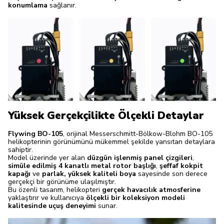
konumlama
sağlanır.
Yüksek Gerçekçilikte Ölçekli Detaylar
Flywing BO-105
, orijinal Messerschmitt-Bölkow-Blohm BO-105
helikopterinin görünümünü mükemmel şekilde yansıtan detaylara
sahiptir.
Model üzerinde yer alan
düzgün işlenmiş panel çizgileri
,
simüle edilmiş 4 kanatlı metal rotor başlığı
,
şeffaf kokpit
kapağı
ve
parlak, yüksek kaliteli boya
sayesinde son derece
gerçekçi bir görünüme ulaşılmıştır.
Bu özenli tasarım, helikopteri
gerçek havacılık atmosferine
yaklaştırır ve kullanıcıya
ölçekli bir koleksiyon modeli
kalitesinde uçuş deneyimi
sunar.