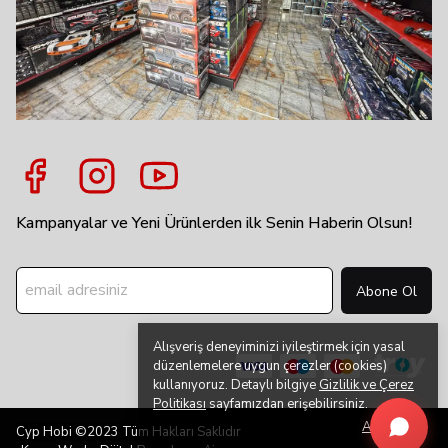
Kampanyalar ve Yeni Ürünlerden ilk Senin Haberin Olsun!
Abone Ol
Alışveriş deneyiminizi iyileştirmek için yasal
düzenlemelere uygun çerezler (cookies)
kullanıyoruz. Detaylı bilgiye
Gizlilik ve Çerez
Politikası
sayfamızdan erişebilirsiniz.
Anladım
Cyp Hobi ©2023 Tüm Hakları Saklıdır