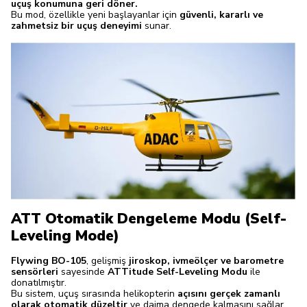
uçuş konumuna geri döner.
Bu mod, özellikle yeni başlayanlar için
güvenli, kararlı ve
zahmetsiz bir uçuş deneyimi
sunar.
ATT Otomatik Dengeleme Modu (Self-
Leveling Mode)
Flywing BO-105
, gelişmiş
jiroskop, ivmeölçer ve barometre
sensörleri
sayesinde
ATTitude Self-Leveling Modu
ile
donatılmıştır.
Bu sistem, uçuş sırasında helikopterin
açısını gerçek zamanlı
olarak otomatik düzeltir
ve daima dengede kalmasını sağlar.