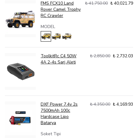
FMS FCX10 Land
₺ 41,750.00
₺ 40,021.79
Rover Camel Trophy
RC Crawler
MODEL
ToolkitRc C4 50W
₺ 2,850.00
₺ 2,732.03
4A 2-4s Şarj Aleti
DXF Power 7.4v 2s
₺ 4,350.00
₺ 4,169.93
7500mAh 100c
Hardcase Lipo
Batarya
Soket Tipi