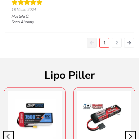
18 Nisan 2024
Mustafa
Ü.
Satın Alınmış
1
2
Lipo Piller