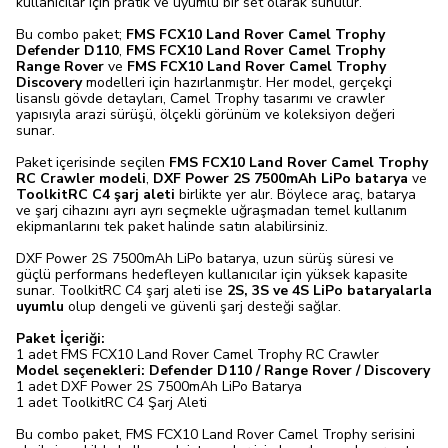
kullanıcılar için pratik ve uyumlu bir set olarak sunulur.
Bu combo paket;
FMS FCX10 Land Rover Camel Trophy
Defender D110
,
FMS FCX10 Land Rover Camel Trophy
Range Rover
ve
FMS FCX10 Land Rover Camel Trophy
Discovery
modelleri için hazırlanmıştır. Her model, gerçekçi
lisanslı gövde detayları, Camel Trophy tasarımı ve crawler
yapısıyla arazi sürüşü, ölçekli görünüm ve koleksiyon değeri
sunar.
Paket içerisinde seçilen
FMS FCX10 Land Rover Camel Trophy
RC Crawler modeli
,
DXF Power 2S 7500mAh LiPo batarya
ve
ToolkitRC C4 şarj aleti
birlikte yer alır. Böylece araç, batarya
ve şarj cihazını ayrı ayrı seçmekle uğraşmadan temel kullanım
ekipmanlarını tek paket halinde satın alabilirsiniz.
DXF Power 2S 7500mAh LiPo batarya, uzun sürüş süresi ve
güçlü performans hedefleyen kullanıcılar için yüksek kapasite
sunar. ToolkitRC C4 şarj aleti ise
2S, 3S ve 4S LiPo bataryalarla
uyumlu
olup dengeli ve güvenli şarj desteği sağlar.
Paket İçeriği:
1 adet FMS FCX10 Land Rover Camel Trophy RC Crawler
Model seçenekleri: Defender D110 / Range Rover / Discovery
1 adet DXF Power 2S 7500mAh LiPo Batarya
1 adet ToolkitRC C4 Şarj Aleti
Bu combo paket, FMS FCX10 Land Rover Camel Trophy serisini