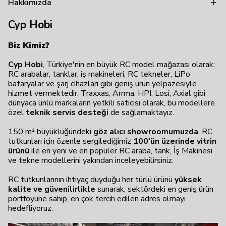
Hakkımızda
Cyp Hobi
Biz Kimiz?
Cyp Hobi
, Türkiye'nin en büyük RC model mağazası olarak;
RC arabalar, tanklar, iş makineleri, RC tekneler, LiPo
bataryalar ve şarj cihazları gibi geniş ürün yelpazesiyle
hizmet vermektedir. Traxxas, Arrma, HPI, Losi, Axial gibi
dünyaca ünlü markaların yetkili satıcısı olarak, bu modellere
özel
teknik servis desteği
de sağlamaktayız.
150 m² büyüklüğündeki
göz alıcı showroomumuzda
, RC
tutkunları için özenle sergilediğimiz
100'ün üzerinde vitrin
ürünü
ile en yeni ve en popüler RC araba, tank, İş Makinesi
ve tekne modellerini yakından inceleyebilirsiniz.
RC tutkunlarının ihtiyaç duyduğu her türlü ürünü
yüksek
kalite ve güvenilirlikle
sunarak, sektördeki en geniş ürün
portföyüne sahip, en çok tercih edilen adres olmayı
hedefliyoruz.