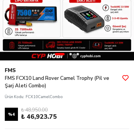
FMS
FMS FCX10 Land Rover Camel Trophy (Pil ve
Şarj Aleti Combo)
Ürün Kodu
:
FCX10CamelCombo
₺ 48,950.00
%
4
₺ 46,923.75