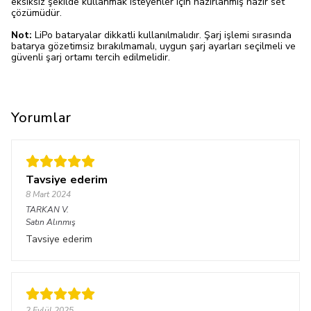
eksiksiz şekilde kullanmak isteyenler için hazırlanmış hazır set
çözümüdür.
Not:
LiPo bataryalar dikkatli kullanılmalıdır. Şarj işlemi sırasında
batarya gözetimsiz bırakılmamalı, uygun şarj ayarları seçilmeli ve
güvenli şarj ortamı tercih edilmelidir.
Yorumlar
Tavsiye ederim
8 Mart 2024
TARKAN
V.
Satın Alınmış
Tavsiye ederim
2 Eylül 2025