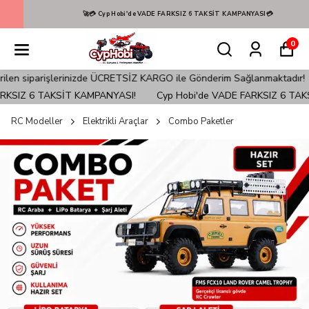
🚀💳 Cyp Hobi'de VADE FARKSIZ 6 TAKSİT KAMPANYASI💳
0
iparişlerinizde ÜCRETSİZ KARGO ile Gönderim Sağlanmaktadır!
Türk
SIZ 6 TAKSİT KAMPANYASI!
Cyp Hobi'de VADE FARKSIZ 6 TAKSİT
RC Modeller
Elektrikli Araçlar
Combo Paketler