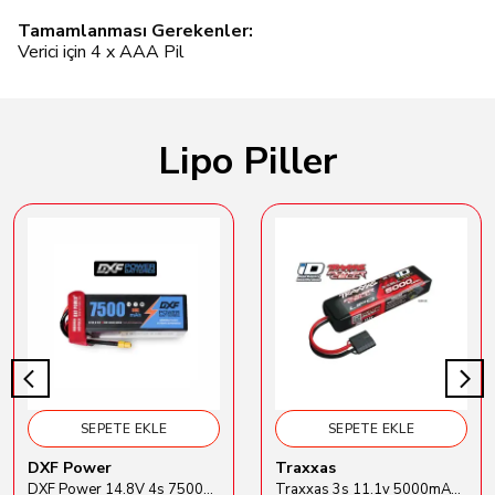
Tamamlanması Gerekenler:
Verici için 4 x AAA Pil
Lipo Piller
SEPETE EKLE
SEPETE EKLE
DXF Power
Traxxas
DXF Power 14.8V 4s 7500mAh 80C Hardcase Lipo Batarya
Traxxas 3s 11.1v 5000mAh Lipo Batarya (TRX 2872X)