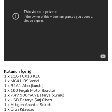
Kutunun İçeriği:
1 x 1:18 FCX18 K10
1 x MG41-BS Verici
1 x R4A1 Alıcı (kurulu)
1 x 180 Fırçalı Motor (kurulu)
1 x 7.4V 900mAh Batarya (kurulu)
1 x USB Batarya Şarj Cihazı
1 x Altıgen Anahtar Soketi
1 x Ürün Kılavuzu