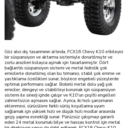
Göz alıcı dış tasarımının altında, FCX18 Chevy K10 etkileyici
bir süspansiyon ve aktarma sistemiyle donatılmıştır ve
zorlu arazileri kolayca aşmak için tasarlanmıştır. Dört
bağlantılı süspansiyon sistemi ve metal hidrolik şok
emicilerle donatılmış olan bu tırmanıcı, stabil şok emme ve
yastıklama özellikleri sunar, böylece engebeli yüzeylerde
optimal performans sağlar. Bobinli metal dolu yağ şok
emiciler, dengeyi ve stabiliteyi korumak için süspansiyon
sistemi ile sinerji içinde çalışır ve K10'un çeşitli engelleri
zahmetsizce aşmasını sağlar. Ayrıca, iki hızlı şanzımanın
eklenmesi, sürücülere farklı sürüş koşullarına uyum
sağlamak için yüksek hızlı ve düşük hızlı modlar arasında
geçiş yapma esnekliği sunar. Pürüzsüz çalışmayı garanti
eden 24 metal korumalı bilye ve hassas kontrol için metal
bir direksiyon servo da dahil edilerek, FCX18 Chevy K10,