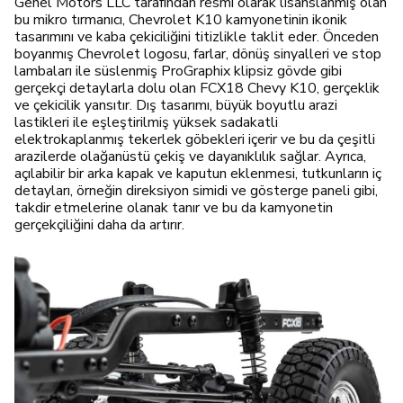
Genel Motors LLC tarafından resmi olarak lisanslanmış olan
bu mikro tırmanıcı, Chevrolet K10 kamyonetinin ikonik
tasarımını ve kaba çekiciliğini titizlikle taklit eder. Önceden
boyanmış Chevrolet logosu, farlar, dönüş sinyalleri ve stop
lambaları ile süslenmiş ProGraphix klipsiz gövde gibi
gerçekçi detaylarla dolu olan FCX18 Chevy K10, gerçeklik
ve çekicilik yansıtır. Dış tasarımı, büyük boyutlu arazi
lastikleri ile eşleştirilmiş yüksek sadakatli
elektrokaplanmış tekerlek göbekleri içerir ve bu da çeşitli
arazilerde olağanüstü çekiş ve dayanıklılık sağlar. Ayrıca,
açılabilir bir arka kapak ve kaputun eklenmesi, tutkunların iç
detayları, örneğin direksiyon simidi ve gösterge paneli gibi,
takdir etmelerine olanak tanır ve bu da kamyonetin
gerçekçiliğini daha da artırır.