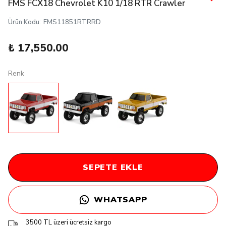
FMS FCX18 Chevrolet K10 1/18 RTR Crawler
Ürün Kodu
:
FMS11851RTRRD
₺ 17,550.00
Renk
SEPETE EKLE
WHATSAPP
3500 TL üzeri ücretsiz kargo