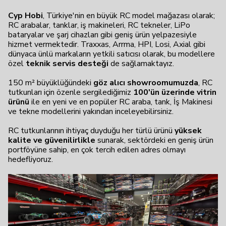
Cyp Hobi
, Türkiye'nin en büyük RC model mağazası olarak;
RC arabalar, tanklar, iş makineleri, RC tekneler, LiPo
bataryalar ve şarj cihazları gibi geniş ürün yelpazesiyle
hizmet vermektedir. Traxxas, Arrma, HPI, Losi, Axial gibi
dünyaca ünlü markaların yetkili satıcısı olarak, bu modellere
özel
teknik servis desteği
de sağlamaktayız.
150 m² büyüklüğündeki
göz alıcı showroomumuzda
, RC
tutkunları için özenle sergilediğimiz
100'ün üzerinde vitrin
ürünü
ile en yeni ve en popüler RC araba, tank, İş Makinesi
ve tekne modellerini yakından inceleyebilirsiniz.
RC tutkunlarının ihtiyaç duyduğu her türlü ürünü
yüksek
kalite ve güvenilirlikle
sunarak, sektördeki en geniş ürün
portföyüne sahip, en çok tercih edilen adres olmayı
hedefliyoruz.