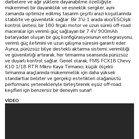
darbelere ve ağır yüklere dayanabilme özelliğiyle
mükemmel bir dayanıklılık ve esneklik sergiler, aynı
zamanda optimize edilmiş tasarım çeşitli arazi koşullarında
stabilite ve güvenilirlik sağlar. Bir 3'ü-1 arada alıcı/ESC/ışık
kontrol ünitesi, bir 180 fırçalı motor ve uzun süreli off-road
maceralar için verimli güç sağlayan bir 7.4V 900mAh
bataryadan oluşan bir güç konfigürasyonunun entegrasyonu,
verimli güç iletimini ve uzun çalışma süresini garanti eder.
Ayrıca, pürüzsüz bilye destekli aktarma sistemi, verimliliği
ve güvenilirliği artırarak, her tırmanma seansında pürüzsüz
ve duyarlı kontrol sağlar. Genel olarak, FMS FCX18 Chevy
K10 1/18 RTR Mikro Kaya Tırmanıcı, küçük ölçekli
tırmanma araçlarında mükemmellik için daha yüksek
standartlar belirler ve gerçekçi estetikleri olağanüstü
performans yetenekleriyle birleştirerek eşsiz off-road
keşifleri için benzersiz bir deneyim sunar!
VİDEO