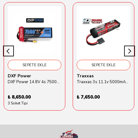
SEPETE EKLE
SEPETE EKLE
DXF Power
Traxxas
DXF Power 14.8V 4s 7500mAh 80C Hardcase Lipo Batarya
Traxxas 3s 11.1v 5000mAh Lipo Batarya (TRX 2872X)
₺ 8,650.00
₺ 7,650.00
3 Soket Tipi