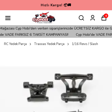
Hızlı Kargo! 📦🚚
0
ğazası Cyp Hobi'den verilen siparişlerinizde ÜCRETSİZ KARGO ile Gönd
de VADE FARKSIZ 6 TAKSİT KAMPANYASI!
Cyp Hobi'de VADE FARK
RC Yedek Parça
Traxxas Yedek Parça
1/16 Revo / Slash