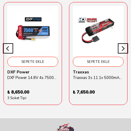
SEPETE EKLE
SEPETE EKLE
DXF Power
Traxxas
DXF Power 14.8V 4s 7500mAh 80C Hardcase Lipo Batarya
Traxxas 3s 11.1v 5000mAh Lipo Batarya (TRX 2872X)
₺ 8,650.00
₺ 7,650.00
3 Soket Tipi