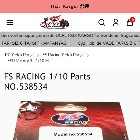
🚀💳 Cyp Hobi'de VADE FARKSIZ 6 TAKSİT KAMPAN
0
 verilen siparişlerinizde ÜCRETSİZ KARGO ile Gönderim Sağlanmaktadır
FARKSIZ 6 TAKSİT KAMPANYASI!
Cyp Hobi'de VADE FARKSIZ 6 TA
RC Yedek Parça
FS Racing Yedek Parça
FSR Victory 3s 1/10 MT