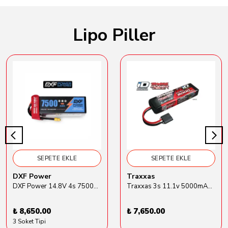
Lipo Piller
SEPETE EKLE
SEPETE EKLE
DXF Power
Traxxas
DXF Power 14.8V 4s 7500mAh 80C Hardcase Lipo Batarya
Traxxas 3s 11.1v 5000mAh Lipo Batarya (TRX 2872X)
₺ 8,650.00
₺ 7,650.00
3 Soket Tipi