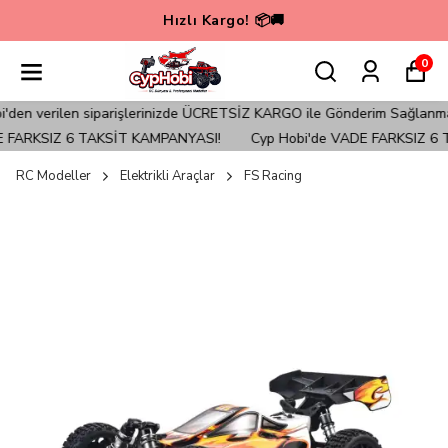
🚀💳 Cyp Hobi'de VADE FARKSIZ 6 TAKSİT KAMPANYASI💳
0
iparişlerinizde ÜCRETSİZ KARGO ile Gönderim Sağlanmaktadır!
Türk
SIZ 6 TAKSİT KAMPANYASI!
Cyp Hobi'de VADE FARKSIZ 6 TAKSİT
RC Modeller
Elektrikli Araçlar
FS Racing