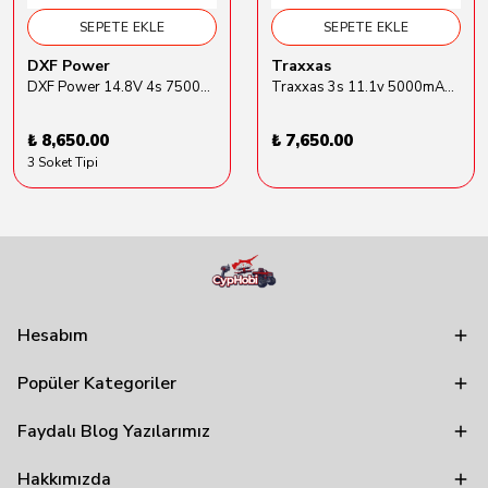
SEPETE EKLE
SEPETE EKLE
DXF Power
Traxxas
DXF Power 14.8V 4s 7500mAh 80C Hardcase Lipo Batarya
Traxxas 3s 11.1v 5000mAh Lipo Batarya (TRX 2872X)
₺ 8,650.00
₺ 7,650.00
3 Soket Tipi
Hesabım
Popüler Kategoriler
Faydalı Blog Yazılarımız
Hakkımızda