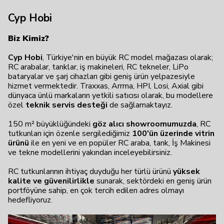
Cyp Hobi
Biz Kimiz?
Cyp Hobi
, Türkiye'nin en büyük RC model mağazası olarak;
RC arabalar, tanklar, iş makineleri, RC tekneler, LiPo
bataryalar ve şarj cihazları gibi geniş ürün yelpazesiyle
hizmet vermektedir. Traxxas, Arrma, HPI, Losi, Axial gibi
dünyaca ünlü markaların yetkili satıcısı olarak, bu modellere
özel
teknik servis desteği
de sağlamaktayız.
150 m² büyüklüğündeki
göz alıcı showroomumuzda
, RC
tutkunları için özenle sergilediğimiz
100'ün üzerinde vitrin
ürünü
ile en yeni ve en popüler RC araba, tank, İş Makinesi
ve tekne modellerini yakından inceleyebilirsiniz.
RC tutkunlarının ihtiyaç duyduğu her türlü ürünü
yüksek
kalite ve güvenilirlikle
sunarak, sektördeki en geniş ürün
portföyüne sahip, en çok tercih edilen adres olmayı
hedefliyoruz.