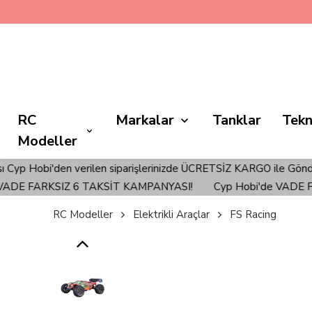
🚀💳 C
RC
Markalar
Tanklar
Tekn
Modeller
lerinizde ÜCRETSİZ KARGO ile Gönderim Sağlanmaktadır!
Türkiy
 6 TAKSİT KAMPANYASI!
Cyp Hobi'de VADE FARKSIZ 6 TA
RC Modeller
Elektrikli Araçlar
FS Racing