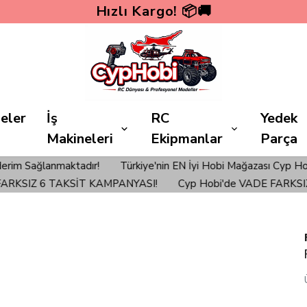
yp Hobi'de VADE FARKSIZ 6 TAKSİT KAMPA
eler
İş
RC
Yedek
Makineleri
Ekipmanlar
Parça
e'nin EN İyi Hobi Mağazası Cyp Hobi'den verilen siparişlerinizd
KSİT KAMPANYASI!
Cyp Hobi'de VADE FARKSIZ 6 TAKSİT K