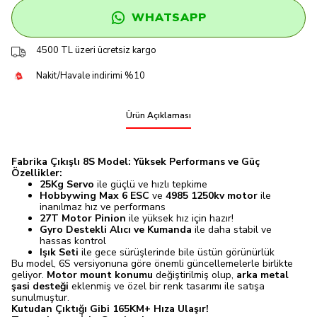
WHATSAPP
4500 TL üzeri ücretsiz kargo
Nakit/Havale indirimi %10
Ürün Açıklaması
Fabrika Çıkışlı 8S Model: Yüksek Performans ve Güç
Özellikler:
25Kg Servo
ile güçlü ve hızlı tepkime
Hobbywing Max 6 ESC
ve
4985 1250kv motor
ile
inanılmaz hız ve performans
27T Motor Pinion
ile yüksek hız için hazır!
Gyro Destekli Alıcı ve Kumanda
ile daha stabil ve
hassas kontrol
Işık Seti
ile gece sürüşlerinde bile üstün görünürlük
Bu model, 6S versiyonuna göre önemli güncellemelerle birlikte
geliyor.
Motor mount konumu
değiştirilmiş olup,
arka metal
şasi desteği
eklenmiş ve özel bir renk tasarımı ile satışa
sunulmuştur.
Kutudan Çıktığı Gibi 165KM+ Hıza Ulaşır!