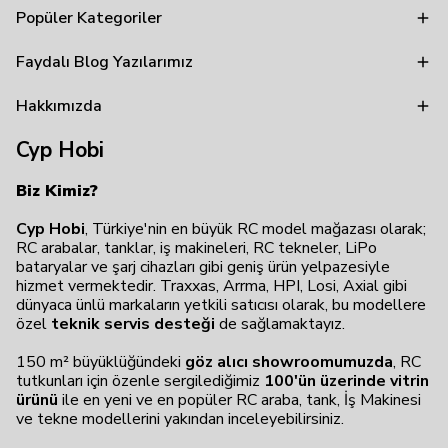
Popüler Kategoriler
Faydalı Blog Yazılarımız
Hakkımızda
Cyp Hobi
Biz Kimiz?
Cyp Hobi
, Türkiye'nin en büyük RC model mağazası olarak;
RC arabalar, tanklar, iş makineleri, RC tekneler, LiPo
bataryalar ve şarj cihazları gibi geniş ürün yelpazesiyle
hizmet vermektedir. Traxxas, Arrma, HPI, Losi, Axial gibi
dünyaca ünlü markaların yetkili satıcısı olarak, bu modellere
özel
teknik servis desteği
de sağlamaktayız.
150 m² büyüklüğündeki
göz alıcı showroomumuzda
, RC
tutkunları için özenle sergilediğimiz
100'ün üzerinde vitrin
ürünü
ile en yeni ve en popüler RC araba, tank, İş Makinesi
ve tekne modellerini yakından inceleyebilirsiniz.