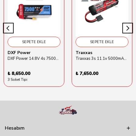
SEPETE EKLE
SEPETE EKLE
DXF Power
Traxxas
DXF Power 14.8V 4s 7500mAh 80C Hardcase Lipo Batarya
Traxxas 3s 11.1v 5000mAh Lipo Batarya (TRX 2872X)
₺ 8,650.00
₺ 7,650.00
3 Soket Tipi
Hesabım