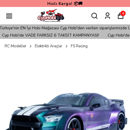
Hızlı Kargo! 📦🚚
0
e'nin EN İyi Hobi Mağazası Cyp Hobi'den verilen siparişlerinizde ÜC
yp Hobi'de VADE FARKSIZ 6 TAKSİT KAMPANYASI!
Cyp Hobi'de 
RC Modeller
Elektrikli Araçlar
FS Racing