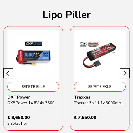
Lipo Piller
SEPETE EKLE
SEPETE EKLE
DXF Power
Traxxas
DXF Power 14.8V 4s 7500mAh 80C Hardcase Lipo Batarya
Traxxas 3s 11.1v 5000mAh Lipo Batarya (TRX 2872X)
₺ 8,650.00
₺ 7,650.00
3 Soket Tipi