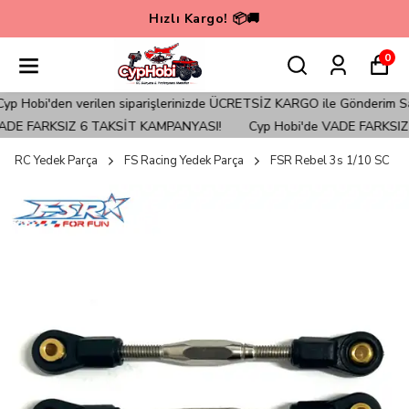
Hızlı Kargo! 📦🚚
0
Hobi'den verilen siparişlerinizde ÜCRETSİZ KARGO ile Gönderim Sağla
DE FARKSIZ 6 TAKSİT KAMPANYASI!
Cyp Hobi'de VADE FARKSIZ 
RC Yedek Parça
FS Racing Yedek Parça
FSR Rebel 3s 1/10 SC