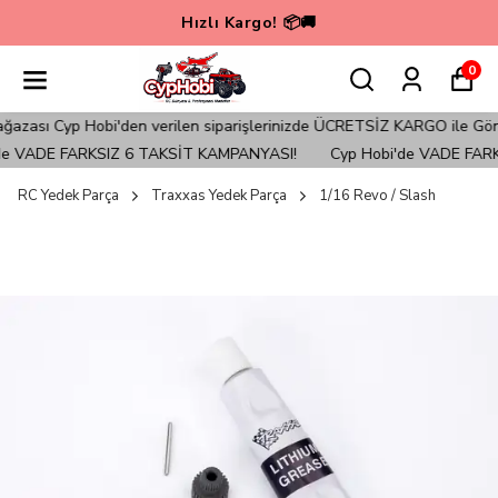
Hızlı Kargo! 📦🚚
0
ası Cyp Hobi'den verilen siparişlerinizde ÜCRETSİZ KARGO ile Gönder
e VADE FARKSIZ 6 TAKSİT KAMPANYASI!
Cyp Hobi'de VADE FARKS
RC Yedek Parça
Traxxas Yedek Parça
1/16 Revo / Slash