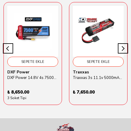
SEPETE EKLE
SEPETE EKLE
DXF Power
Traxxas
DXF Power 14.8V 4s 7500mAh 80C Hardcase Lipo Batarya
Traxxas 3s 11.1v 5000mAh Lipo Batarya (TRX 2872X)
₺ 8,650.00
₺ 7,650.00
3 Soket Tipi