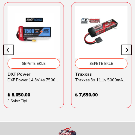
SEPETE EKLE
SEPETE EKLE
DXF Power
Traxxas
DXF Power 14.8V 4s 7500mAh 80C Hardcase Lipo Batarya
Traxxas 3s 11.1v 5000mAh Lipo Batarya (TRX 2872X)
₺ 8,650.00
₺ 7,650.00
3 Soket Tipi