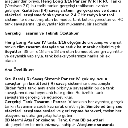
araçlarından biriydi.
Heng Long 1/16 Panzer IV RTR RC Tankı
(Versiyon 7.0), bu tarihi tankın gerçekçi replikasını evinize
getiriyor.
Kızılötesi (IR) savaş sistemi
,
gerçekçi ses ve duman
efektleri
,
ateşleme fonksiyonu
ve
2.4 GHz radyo kontrol
sistemi
ile donatılmış olan bu model, tank koleksiyoncuları ve RC
tank savaşlarına ilgi duyanlar için mükemmel bir seçimdir.
Gerçekçi Tasarım ve Teknik Özellikler
Heng Long Panzer IV
tankı,
1/16 ölçeğinde
üretilmiş ve orijinal
tankın
tüm tasarım detaylarına sadık kalınarak
geliştirilmiştir.
Boyutlar:
39 cm x 18 cm x 18 cm olan bu model, zengin ayrıntılar
ve dayanıklı yapısıyla, tank koleksiyonlarınıza harika bir ek
olacak.
Ana Özellikler:
Kızılötesi (IR) Savaş Sistemi:
Panzer IV
,
çok oyunculu
savaşlar
için
kızılötesi (IR) savaş sistemi
ile donatılmıştır.
Birden fazla tank, aynı anda birbiriyle savaşabilir, bu da tank
savaşlarını daha heyecanlı hale getirir. Bu özellik, tank
savaşlarını gerçekçi ve eğlenceli kılar.
Gerçekçi Tank Tasarımı:
Panzer IV
tankının her ayrıntısı, gerçek
tankın tasarımına sadık kalınarak üretilmiştir.
Simüle edilmiş ses
efektleri
,
ateşleme sesleri
ve
geri tepme hareketi
, tankın her
aksiyonunu daha gerçekçi hale getirir.
BB Mermi Atış Fonksiyonu:
Tank,
6 mm BB peletleri
ateşleyebilen bir mekanizmaya sahiptir.
Ateşleme sırasında