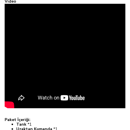
Video
Paket İçeriği:
Tank
*1
Uzaktan Kumanda
*1