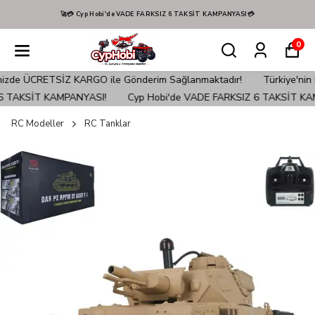
🚀💳 Cyp Hobi'de VADE FARKSIZ 6 TAKSİT KAMPANYASI💳
0
ÜCRETSİZ KARGO ile Gönderim Sağlanmaktadır!
Türkiye'nin EN İyi H
AKSİT KAMPANYASI!
Cyp Hobi'de VADE FARKSIZ 6 TAKSİT KAMPA
RC Modeller
RC Tanklar