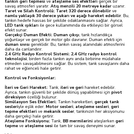
tankın geri tepmesi
ve
ateşleme ses efektleri
gerçek bir
savaş atmosferi yaratır.
Atış menzili 20 metreye kadar
uzanır.
Taret ve Silah Kontrolü:
Taret 320 derece dönebilir
ve
namlu yaklaşık 30 derece yukarı ve aşağı hareket edebilir
. Bu,
tankın hedefe hassas bir şekilde odaklanmasını sağlar. Ayrıca,
LED tank ışıkları
ile gece kullanımında da etkileyici bir görsel
efekt sunar.
Gerçekçi Duman Efekti:
Duman çıkışı
, tank hızlandıkça
yoğunlaşır ve gerçek bir motor gibi davranır. Duman efekti için
duman sıvısı
gereklidir. Bu, tankın savaş alanındaki atmosferini
daha da canlandırır.
2.4 GHz Radyo Kontrol Sistemi:
2.4 GHz radyo kontrol
teknolojisi
, birden fazla tankın aynı anda birbirine müdahale
etmeden savaşabilmesini sağlar. Bu sistem, tank savaşlarını daha
rahat ve eğlenceli hale getirir.
Kontrol ve Fonksiyonlar:
İleri ve Geri Hareket:
Tank,
ileri ve geri
hareket edebilir.
Ayrıca, tankın güvenli bir şekilde dönüş yapabilmesi için
pivot
direksiyon
özelliği bulunur.
Simülasyon Ses Efektleri:
Tankın hareketleri,
gerçek tank
sesleri
yle eşlik eder.
Motor sesleri
,
ateşleme sesleri
,
geri
tepme efektleri
ve
mekanik sesler
, tankınızın her aksiyonunu
daha gerçekçi hale getirir.
Ateşleme Fonksiyonu:
Tank,
BB mermilerini
ateşlerken
geri
tepme
ve
ateşleme sesi
ile tam bir savaş deneyimi sunar.