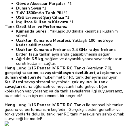
Gövde Aksesuar Parçaları
*1
Duman Sıvısı
*1
7.4V 1800mAh Tank Pili
*1
USB Evrensel Şarj Cihazı
*1
İngilizce Kullanım Kılavuzu
*1
Tank Özellikleri ve Performans:
Kumanda Süresi:
Yaklaşık 30 dakika kesintisiz kullanım
süresi.
Uzaktan Kumanda Mesafesi:
Yaklaşık
100 metreye
kadar
etkili mesafe.
Uzaktan Kumanda Frekansı:
2.4 GHz radyo frekansı
,
birden fazla tankın aynı anda çalışabilmesini sağlar.
Ağırlık:
6.5 kg
, sağlam ve dayanıklı yapısı sayesinde uzun
süreli kullanım sağlar.
Heng Long 1/16 Panzer IV RTR RC Tankı
(Versiyon 7.0),
gerçekçi tasarımı
,
savaş simülasyon özellikleri
,
ateşleme ve
duman efektleri
ile mükemmel bir RC tank deneyimi sunuyor.
Kızılötesi savaş sistemi
sayesinde,
çok oyunculu tank
savaşları
daha eğlenceli ve heyecanlı hale geliyor. Eğer
koleksiyon yapıyorsanız ya da tank savaşlarına ilgi duyuyorsanız,
bu model sizin için mükemmel bir seçenek!
Heng Long 1/16 Panzer IV RTR RC Tankı
ile tarihsel bir tankın
gücünü ve performansını keşfedin. Gerçekçi sesler, görseller ve
fonksiyonlarla dolu bu tank, her RC tank meraklısının sahip olmak
isteyeceği bir model!