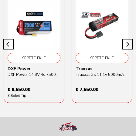
SEPETE EKLE
SEPETE EKLE
DXF Power
Traxxas
DXF Power 14.8V 4s 7500mAh 80C Hardcase Lipo Batarya
Traxxas 3s 11.1v 5000mAh Lipo Batarya (TRX 2872X)
₺ 8,650.00
₺ 7,650.00
3 Soket Tipi