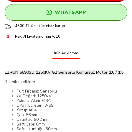
WHATSAPP
4500 TL üzeri ücretsiz kargo
Nakit/Havale indirimi %10
Ürün Açıklaması
EZRUN 5690SD 1250KV G2 Sensörlü Kömürsüz Motor 1:6 / 1:5
Teknik özellikler:
Tür: Fırçasız Sensörlü
kV Değeri: 1250kV
Yüksüz Akım: 6.6A
LiPo Hücreleri: 3-8S
Kutuplar: 4
Çap: 56mm
Uzunluk: 90,2 mm
Şaft Çapı: 8mm
Şaft Uzunluğu: 30mm