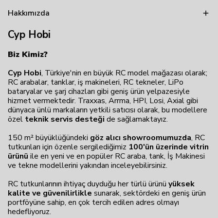
Hakkımızda
Cyp Hobi
Biz Kimiz?
Cyp Hobi
, Türkiye'nin en büyük RC model mağazası olarak;
RC arabalar, tanklar, iş makineleri, RC tekneler, LiPo
bataryalar ve şarj cihazları gibi geniş ürün yelpazesiyle
hizmet vermektedir. Traxxas, Arrma, HPI, Losi, Axial gibi
dünyaca ünlü markaların yetkili satıcısı olarak, bu modellere
özel
teknik servis desteği
de sağlamaktayız.
150 m² büyüklüğündeki
göz alıcı showroomumuzda
, RC
tutkunları için özenle sergilediğimiz
100'ün üzerinde vitrin
ürünü
ile en yeni ve en popüler RC araba, tank, İş Makinesi
ve tekne modellerini yakından inceleyebilirsiniz.
RC tutkunlarının ihtiyaç duyduğu her türlü ürünü
yüksek
kalite ve güvenilirlikle
sunarak, sektördeki en geniş ürün
portföyüne sahip, en çok tercih edilen adres olmayı
hedefliyoruz.