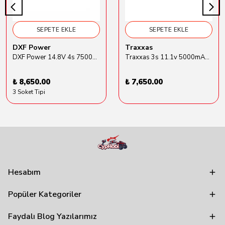
SEPETE EKLE
SEPETE EKLE
DXF Power
Traxxas
DXF Power 14.8V 4s 7500mAh 80C Hardcase Lipo Batarya
Traxxas 3s 11.1v 5000mAh Lipo Batarya (TRX 2872X)
₺ 8,650.00
₺ 7,650.00
3 Soket Tipi
Hesabım
Popüler Kategoriler
Faydalı Blog Yazılarımız