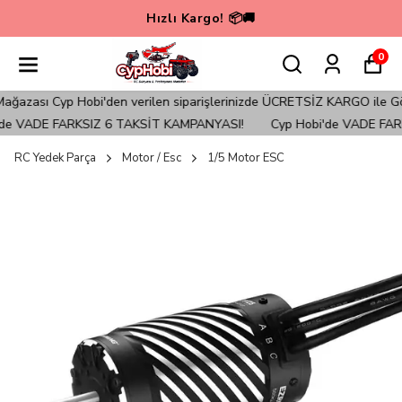
Hızlı Kargo! 📦🚚
0
azası Cyp Hobi'den verilen siparişlerinizde ÜCRETSİZ KARGO ile Gönde
e VADE FARKSIZ 6 TAKSİT KAMPANYASI!
Cyp Hobi'de VADE FARK
RC Yedek Parça
Motor / Esc
1/5 Motor ESC