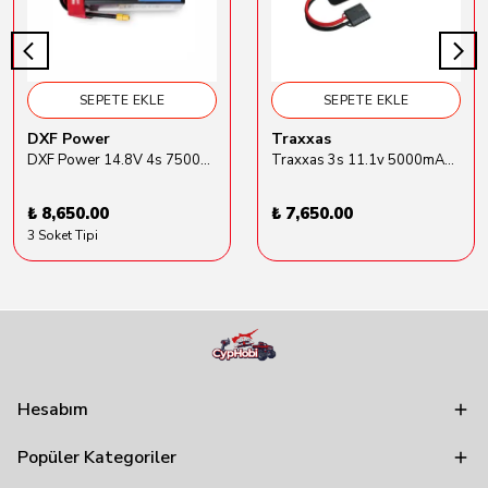
SEPETE EKLE
SEPETE EKLE
DXF Power
Traxxas
DXF Power 14.8V 4s 7500mAh 80C Hardcase Lipo Batarya
Traxxas 3s 11.1v 5000mAh Lipo Batarya (TRX 2872X)
₺ 8,650.00
₺ 7,650.00
3 Soket Tipi
Hesabım
Popüler Kategoriler