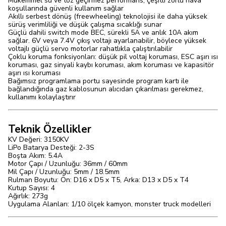
Mükemmel su ve toz geçirmez performans, çeşitli zorlu hava
koşullarında güvenli kullanım sağlar
Akıllı serbest dönüş (freewheeling) teknolojisi ile daha yüksek
sürüş verimliliği ve düşük çalışma sıcaklığı sunar
Güçlü dahili switch mode BEC, sürekli 5A ve anlık 10A akım
sağlar. 6V veya 7.4V çıkış voltajı ayarlanabilir, böylece yüksek
voltajlı güçlü servo motorlar rahatlıkla çalıştırılabilir
Çoklu koruma fonksiyonları: düşük pil voltaj koruması, ESC aşırı ısı
koruması, gaz sinyali kaybı koruması, akım koruması ve kapasitör
aşırı ısı koruması
Bağımsız programlama portu sayesinde program kartı ile
bağlandığında gaz kablosunun alıcıdan çıkarılması gerekmez,
kullanımı kolaylaştırır
Teknik Özellikler
KV Değeri: 3150KV
LiPo Batarya Desteği: 2-3S
Boşta Akım: 5.4A
Motor Çapı / Uzunluğu: 36mm / 60mm
Mil Çapı / Uzunluğu: 5mm / 18.5mm
Rulman Boyutu: Ön: D16 x D5 x T5, Arka: D13 x D5 x T4
Kutup Sayısı: 4
Ağırlık: 273g
Uygulama Alanları: 1/10 ölçek kamyon, monster truck modelleri