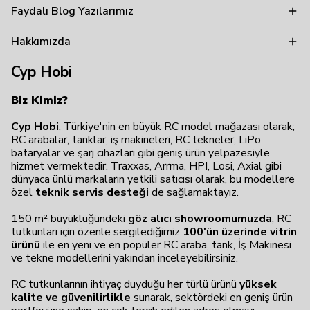
Faydalı Blog Yazılarımız
Hakkımızda
Cyp Hobi
Biz Kimiz?
Cyp Hobi
, Türkiye'nin en büyük RC model mağazası olarak;
RC arabalar, tanklar, iş makineleri, RC tekneler, LiPo
bataryalar ve şarj cihazları gibi geniş ürün yelpazesiyle
hizmet vermektedir. Traxxas, Arrma, HPI, Losi, Axial gibi
dünyaca ünlü markaların yetkili satıcısı olarak, bu modellere
özel
teknik servis desteği
de sağlamaktayız.
150 m² büyüklüğündeki
göz alıcı showroomumuzda
, RC
tutkunları için özenle sergilediğimiz
100'ün üzerinde vitrin
ürünü
ile en yeni ve en popüler RC araba, tank, İş Makinesi
ve tekne modellerini yakından inceleyebilirsiniz.
RC tutkunlarının ihtiyaç duyduğu her türlü ürünü
yüksek
kalite ve güvenilirlikle
sunarak, sektördeki en geniş ürün