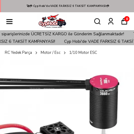
🚀💳 Cyp Hobi'de VADE FARKSIZ 6 TAKSİT KAMPANYASI💳
0
arişlerinizde ÜCRETSİZ KARGO ile Gönderim Sağlanmaktadır!
Türkiy
IZ 6 TAKSİT KAMPANYASI!
Cyp Hobi'de VADE FARKSIZ 6 TAKSİT
RC Yedek Parça
Motor / Esc
1/10 Motor ESC