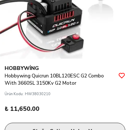
HOBBYWİNG
Hobbywing Quicrun 10BL120ESC G2 Combo
With 3660SL 3150Kv G2 Motor
Ürün Kodu
:
HW38030210
₺ 11,650.00