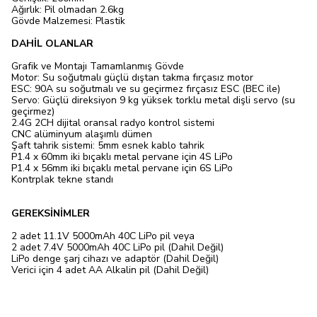
Ağırlık: Pil olmadan 2.6kg
Gövde Malzemesi: Plastik
DAHİL OLANLAR
Grafik ve Montajı Tamamlanmış Gövde
Motor: Su soğutmalı güçlü dıştan takma fırçasız motor
ESC: 90A su soğutmalı ve su geçirmez fırçasız ESC (BEC ile)
Servo: Güçlü direksiyon 9 kg yüksek torklu metal dişli servo (su
geçirmez)
2.4G 2CH dijital oransal radyo kontrol sistemi
CNC alüminyum alaşımlı dümen
Şaft tahrik sistemi: 5mm esnek kablo tahrik
P1.4 x 60mm iki bıçaklı metal pervane için 4S LiPo
P1.4 x 56mm iki bıçaklı metal pervane için 6S LiPo
Kontrplak tekne standı
GEREKSİNİMLER
2 adet 11.1V 5000mAh 40C LiPo pil veya
2 adet 7.4V 5000mAh 40C LiPo pil (Dahil Değil)
LiPo denge şarj cihazı ve adaptör (Dahil Değil)
Verici için 4 adet AA Alkalin pil (Dahil Değil)