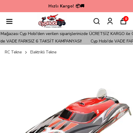
Hızlı Kargo! 📦🚚
0
ası Cyp Hobi'den verilen siparişlerinizde ÜCRETSİZ KARGO ile Gönderi
 VADE FARKSIZ 6 TAKSİT KAMPANYASI!
Cyp Hobi'de VADE FARKS
RC Tekne
Elektrikli Tekne