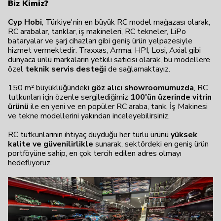
Biz Kimiz?
Cyp Hobi
, Türkiye'nin en büyük RC model mağazası olarak;
RC arabalar, tanklar, iş makineleri, RC tekneler, LiPo
bataryalar ve şarj cihazları gibi geniş ürün yelpazesiyle
hizmet vermektedir. Traxxas, Arrma, HPI, Losi, Axial gibi
dünyaca ünlü markaların yetkili satıcısı olarak, bu modellere
özel
teknik servis desteği
de sağlamaktayız.
150 m² büyüklüğündeki
göz alıcı showroomumuzda
, RC
tutkunları için özenle sergilediğimiz
100'ün üzerinde vitrin
ürünü
ile en yeni ve en popüler RC araba, tank, İş Makinesi
ve tekne modellerini yakından inceleyebilirsiniz.
RC tutkunlarının ihtiyaç duyduğu her türlü ürünü
yüksek
kalite ve güvenilirlikle
sunarak, sektördeki en geniş ürün
portföyüne sahip, en çok tercih edilen adres olmayı
hedefliyoruz.