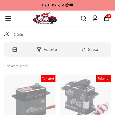
Hızlı Kargo! 📦🚚
0
JX
2
ürün
Filtrele
Sırala
Tükendi
Tükendi