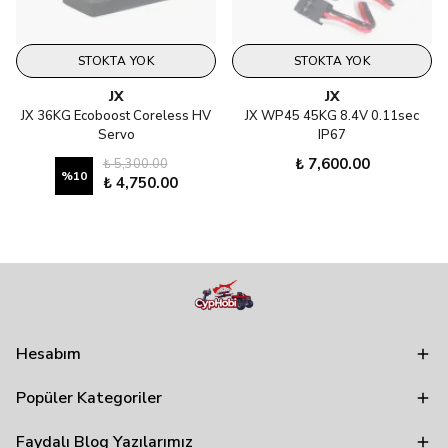
STOKTA YOK
STOKTA YOK
JX
JX
JX 36KG Ecoboost Coreless HV
JX WP45 45KG 8.4V 0.11sec
Servo
IP67
₺ 7,600.00
₺ 5,300.00
%
10
₺ 4,750.00
Hesabım
Popüler Kategoriler
Faydalı Blog Yazılarımız