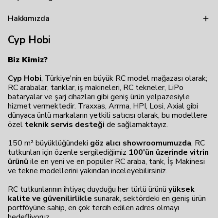
Hakkımızda
Cyp Hobi
Biz Kimiz?
Cyp Hobi
, Türkiye'nin en büyük RC model mağazası olarak;
RC arabalar, tanklar, iş makineleri, RC tekneler, LiPo
bataryalar ve şarj cihazları gibi geniş ürün yelpazesiyle
hizmet vermektedir. Traxxas, Arrma, HPI, Losi, Axial gibi
dünyaca ünlü markaların yetkili satıcısı olarak, bu modellere
özel
teknik servis desteği
de sağlamaktayız.
150 m² büyüklüğündeki
göz alıcı showroomumuzda
, RC
tutkunları için özenle sergilediğimiz
100'ün üzerinde vitrin
ürünü
ile en yeni ve en popüler RC araba, tank, İş Makinesi
ve tekne modellerini yakından inceleyebilirsiniz.
RC tutkunlarının ihtiyaç duyduğu her türlü ürünü
yüksek
kalite ve güvenilirlikle
sunarak, sektördeki en geniş ürün
portföyüne sahip, en çok tercih edilen adres olmayı
hedefliyoruz.