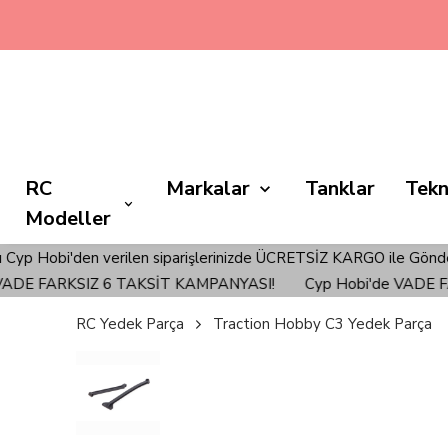
RC
Markalar
Tanklar
Tekn
Modeller
i'den verilen siparişlerinizde ÜCRETSİZ KARGO ile Gönderim Sağl
E FARKSIZ 6 TAKSİT KAMPANYASI!
Cyp Hobi'de VADE FARK
RC Yedek Parça
Traction Hobby C3 Yedek Parça