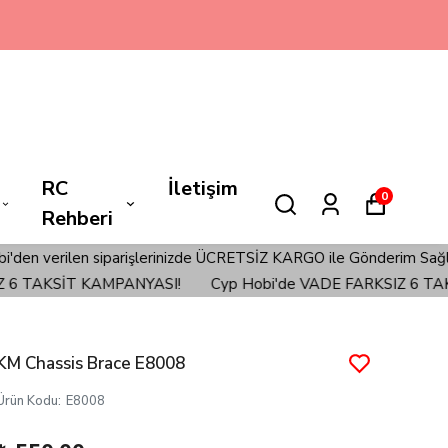
RC
İletişim
0
Rehberi
rilen siparişlerinizde ÜCRETSİZ KARGO ile Gönderim Sağlanmaktad
 TAKSİT KAMPANYASI!
Cyp Hobi'de VADE FARKSIZ 6 TAKSİ
KM Chassis Brace E8008
Ürün Kodu
:
E8008