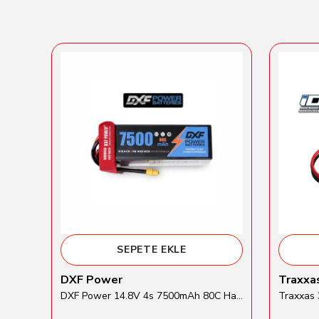
SEPETE EKLE
DXF Power
Traxxa
Gens Ace 5500mAh 2S 7.6V 60C HardCase Round Li-Hv Batarya
DXF Power 14.8V 4s 7500mAh 80C Hardcase Lipo Batarya