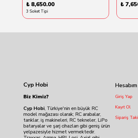
₺ 8,650.00
₺ 7,65
3 Soket Tipi
Cyp Hobi
Hesabım
Biz Kimiz?
Giriş Yap
Kayıt Ol
Cyp Hobi
, Türkiye'nin en büyük RC
model mağazası olarak; RC arabalar,
Sipariş Taki
tanklar, iş makineleri, RC tekneler, LiPo
bataryalar ve şarj cihazları gibi geniş ürün
yelpazesiyle hizmet vermektedir.
Traxxas, Arrma, HPI, Losi, Axial gibi