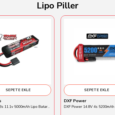
Lipo Piller
SEPETE EKLE
SEPETE EKLE
s
DXF Power
Traxxas 3s 11.1v 5000mAh Lipo Batarya (TRX 2872X)