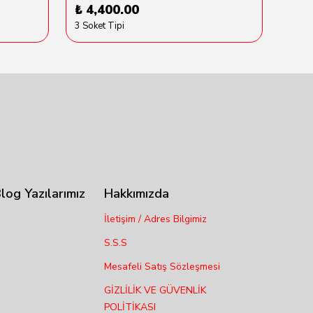
₺ 4,400.00
₺ 6
3 Soket Tipi
log Yazılarımız
Hakkımızda
İletişim / Adres Bilgimiz
S.S.S
Mesafeli Satış Sözleşmesi
GİZLİLİK VE GÜVENLİK
POLİTİKASI