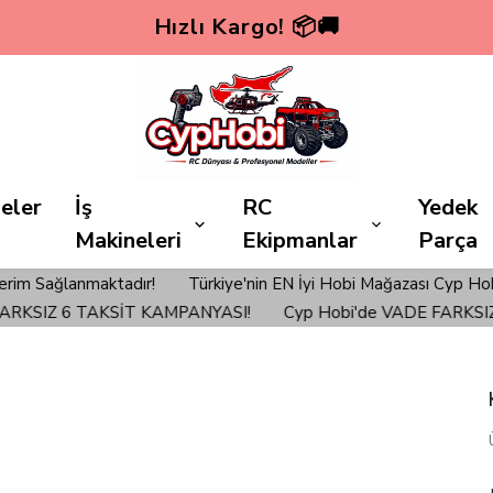
Hızlı Kargo! 📦🚚
eler
İş
RC
Yedek
Makineleri
Ekipmanlar
Parça
anmaktadır!
Türkiye'nin EN İyi Hobi Mağazası Cyp Hobi'den ve
SIZ 6 TAKSİT KAMPANYASI!
Cyp Hobi'de VADE FARKSIZ 6