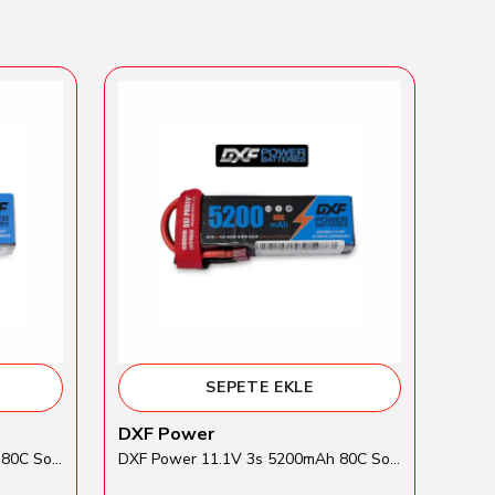
SEPETE EKLE
DXF Power
Tra
DXF Power 14.8V 4s 5200mAh 80C Softcase Lipo Batarya
DXF Power 11.1V 3s 5200mAh 80C Softcase Lipo Batarya