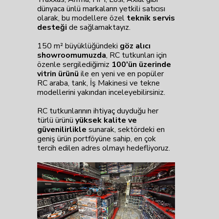
dünyaca ünlü markaların yetkili satıcısı
olarak, bu modellere özel
teknik servis
desteği
de sağlamaktayız.
150 m² büyüklüğündeki
göz alıcı
showroomumuzda
, RC tutkunları için
özenle sergilediğimiz
100'ün üzerinde
vitrin ürünü
ile en yeni ve en popüler
RC araba, tank, İş Makinesi ve tekne
modellerini yakından inceleyebilirsiniz.
RC tutkunlarının ihtiyaç duyduğu her
türlü ürünü
yüksek kalite ve
güvenilirlikle
sunarak, sektördeki en
geniş ürün portföyüne sahip, en çok
tercih edilen adres olmayı hedefliyoruz.