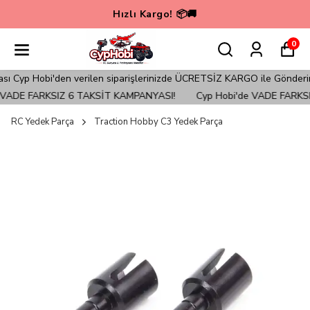
Hızlı Kargo! 📦🚚
0
yp Hobi'den verilen siparişlerinizde ÜCRETSİZ KARGO ile Gönderim Sağ
ADE FARKSIZ 6 TAKSİT KAMPANYASI!
Cyp Hobi'de VADE FARKSIZ
RC Yedek Parça
Traction Hobby C3 Yedek Parça