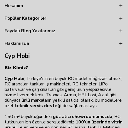
Hesabım
Popüler Kategoriler
Faydalı Blog Yazılarımız
Hakkımızda
Cyp Hobi
Biz Kimiz?
Cyp Hobi
, Türkiye'nin en büyük RC model mağazası olarak;
RC arabalar, tanklar, iş makineleri, RC tekneler, LiPo
bataryalar ve şarj cihazları gibi geniş ürün yelpazesiyle
hizmet vermektedir. Traxxas, Arrma, HPI, Losi, Axial gibi
dünyaca ünlü markaların yetkili satıcısı olarak, bu modellere
özel
teknik servis desteği
de sağlamaktayız.
150 m² büyüklüğündeki
göz alıcı showroomumuzda
, RC
tutkunları için özenle sergilediğimiz
100'ün üzerinde vitrin
ürünü
ile en yeni ve en popüler RC araba, tank, İş Makinesi