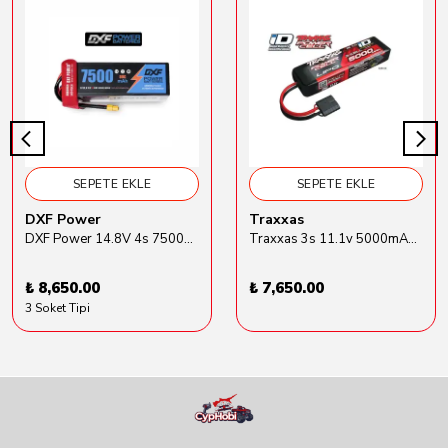
SEPETE EKLE
SEPETE EKLE
DXF Power
Traxxas
DXF Power 14.8V 4s 7500mAh 80C Hardcase Lipo Batarya
Traxxas 3s 11.1v 5000mAh Lipo Batarya (TRX 2872X)
₺ 8,650.00
₺ 7,650.00
3 Soket Tipi