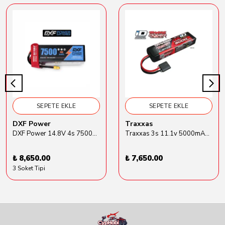
SEPETE EKLE
SEPETE EKLE
DXF Power
Traxxas
DXF Power 14.8V 4s 7500mAh 80C Hardcase Lipo Batarya
Traxxas 3s 11.1v 5000mAh Lipo Batarya (TRX 2872X)
₺ 8,650.00
₺ 7,650.00
3 Soket Tipi