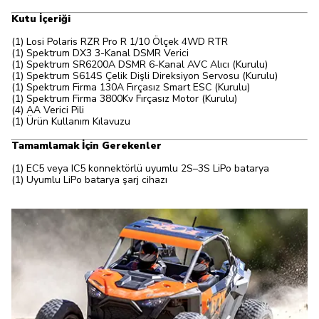
Kutu İçeriği
(1) Losi Polaris RZR Pro R 1/10 Ölçek 4WD RTR
(1) Spektrum DX3 3-Kanal DSMR Verici
(1) Spektrum SR6200A DSMR 6-Kanal AVC Alıcı (Kurulu)
(1) Spektrum S614S Çelik Dişli Direksiyon Servosu (Kurulu)
(1) Spektrum Firma 130A Fırçasız Smart ESC (Kurulu)
(1) Spektrum Firma 3800Kv Fırçasız Motor (Kurulu)
(4) AA Verici Pili
(1) Ürün Kullanım Kılavuzu
Tamamlamak İçin Gerekenler
(1) EC5 veya IC5 konnektörlü uyumlu 2S–3S LiPo batarya
(1) Uyumlu LiPo batarya şarj cihazı