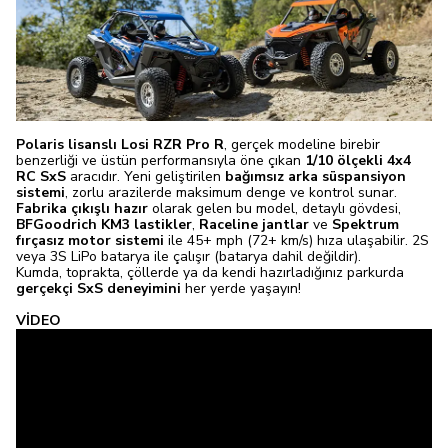
Polaris lisanslı Losi RZR Pro R
, gerçek modeline birebir
benzerliği ve üstün performansıyla öne çıkan
1/10 ölçekli 4x4
RC SxS
aracıdır. Yeni geliştirilen
bağımsız arka süspansiyon
sistemi
, zorlu arazilerde maksimum denge ve kontrol sunar.
Fabrika çıkışlı hazır
olarak gelen bu model, detaylı gövdesi,
BFGoodrich KM3 lastikler
,
Raceline jantlar
ve
Spektrum
fırçasız motor sistemi
ile 45+ mph (72+ km/s) hıza ulaşabilir. 2S
veya 3S LiPo batarya ile çalışır (batarya dahil değildir).
Kumda, toprakta, çöllerde ya da kendi hazırladığınız parkurda
gerçekçi SxS deneyimini
her yerde yaşayın!
VİDEO