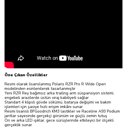
Öne Çıkan Özellikler
Resmi olarak lisanslanmış Polaris RZR Pro R Wide Open
modelinden esinlenilerek tasarlanmıştır
Yeni RZR Rey bağımsız arka trailing arm süspansiyon sistemi,
engebeli arazilerde üstün viraj kabiliyeti sağlar
Standart 4 klipsli gövde sökümü, batarya değişimi ve bakım
işlemleri için şasiye hızlı erişim imkânı sunar
Resmi lisanslı BFGoodrich KM3 lastikler ve Raceline A93 Podium
jantlar sayesinde gerçekçi görünüm ve güçlü zemin tutuş
Ön ve arka LED ışıklar, gece sürüşlerinde etkileyici bir ölçekli
gerçeklik sunar