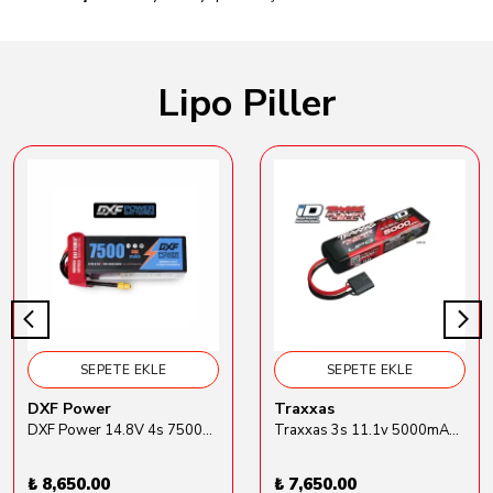
Lipo Piller
SEPETE EKLE
SEPETE EKLE
DXF Power
Traxxas
DXF Power 14.8V 4s 7500mAh 80C Hardcase Lipo Batarya
Traxxas 3s 11.1v 5000mAh Lipo Batarya (TRX 2872X)
₺ 8,650.00
₺ 7,650.00