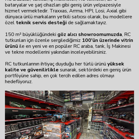
bataryalar ve şarj cihazları gibi geniş ürün yelpazesiyle
hizmet vermektedir. Traxxas, Arrma, HPI, Losi, Axial gibi
dünyaca ünlü markaların yetkili satıcısı olarak, bu modellere
özel
teknik servis desteği
de sağlamaktayız.
150 m² büyüklüğündeki
göz alıcı showroomumuzda
, RC
tutkunları için özenle sergilediğimiz
100'ün üzerinde vitrin
ürünü
ile en yeni ve en popüler RC araba, tank, İş Makinesi
ve tekne modellerini yakından inceleyebilirsiniz.
RC tutkunlarının ihtiyaç duyduğu her türlü ürünü
yüksek
kalite ve güvenilirlikle
sunarak, sektördeki en geniş ürün
portföyüne sahip, en çok tercih edilen adres olmayı
hedefliyoruz.