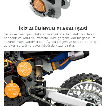
İKİZ ALÜMİNYUM PLAKALI ŞASİ
İkiz alüminyum şasi plakaları motosikletin tüm elektroniklerini
barındırır ve korur ve Promoto-MX'e gerçekçi dar bir görünüm
kazandırmaya yardımcı olur. Ayrıca çerçeveye sert darbeler için
gereken sertliği ve dayanıklılığı da kazandırırlar.