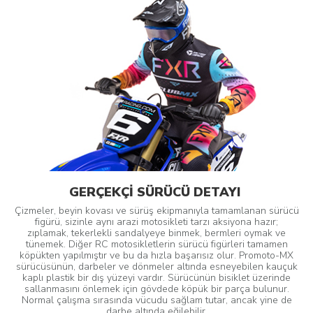
GERÇEKÇİ SÜRÜCÜ DETAYI
Çizmeler, beyin kovası ve sürüş ekipmanıyla tamamlanan sürücü
figürü, sizinle aynı arazi motosikleti tarzı aksiyona hazır;
zıplamak, tekerlekli sandalyeye binmek, bermleri oymak ve
tünemek. Diğer RC motosikletlerin sürücü figürleri tamamen
köpükten yapılmıştır ve bu da hızla başarısız olur. Promoto-MX
sürücüsünün, darbeler ve dönmeler altında esneyebilen kauçuk
kaplı plastik bir dış yüzeyi vardır. Sürücünün bisiklet üzerinde
sallanmasını önlemek için gövdede köpük bir parça bulunur.
Normal çalışma sırasında vücudu sağlam tutar, ancak yine de
darbe altında eğilebilir.