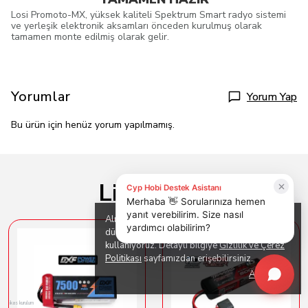
Losi Promoto-MX, yüksek kaliteli Spektrum Smart radyo sistemi
ve yerleşik elektronik aksamları önceden kurulmuş olarak
tamamen monte edilmiş olarak gelir.
Yorumlar
Yorum Yap
Bu ürün için henüz yorum yapılmamış.
Lipo Piller
Alışveriş deneyiminizi iyileştirmek için yasal
düzenlemelere uygun çerezler (cookies)
kullanıyoruz. Detaylı bilgiye
Gizlilik ve Çerez
Politikası
sayfamızdan erişebilirsiniz.
Anladım
ikas kurulum