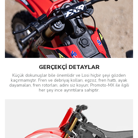
GERÇEKÇİ DETAYLAR
Küçük dokunuşlar bile önemlidir ve Losi hiçbir şeyi gözden
kaçırmamıştır. Fren ve debriyaj kolları, egzoz, fren hattı, ayak
dayamaları, fren rotorları, adını siz koyun; Promoto-MX ile ilgili
her şey ince ayrıntılara sahiptir.