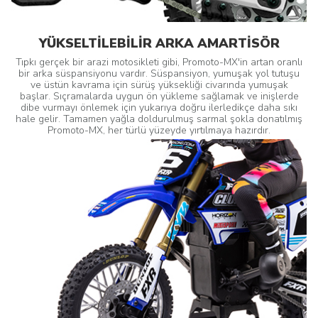
YÜKSELTİLEBİLİR ARKA AMARTİSÖR
Tıpkı gerçek bir arazi motosikleti gibi, Promoto-MX'in artan oranlı
bir arka süspansiyonu vardır. Süspansiyon, yumuşak yol tutuşu
ve üstün kavrama için sürüş yüksekliği civarında yumuşak
başlar. Sıçramalarda uygun ön yükleme sağlamak ve inişlerde
dibe vurmayı önlemek için yukarıya doğru ilerledikçe daha sıkı
hale gelir. Tamamen yağla doldurulmuş sarmal şokla donatılmış
Promoto-MX, her türlü yüzeyde yırtılmaya hazırdır.