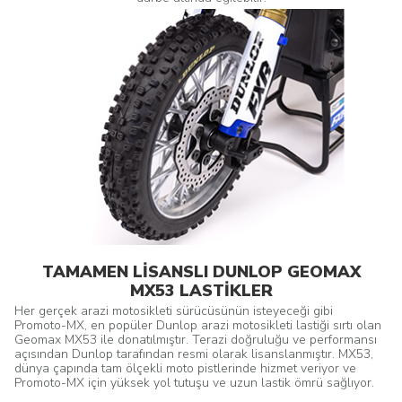
TAMAMEN LİSANSLI DUNLOP GEOMAX
MX53 LASTİKLER
Her gerçek arazi motosikleti sürücüsünün isteyeceği gibi
Promoto-MX, en popüler Dunlop arazi motosikleti lastiği sırtı olan
Geomax MX53 ile donatılmıştır. Terazi doğruluğu ve performansı
açısından Dunlop tarafından resmi olarak lisanslanmıştır. MX53,
dünya çapında tam ölçekli moto pistlerinde hizmet veriyor ve
Promoto-MX için yüksek yol tutuşu ve uzun lastik ömrü sağlıyor.