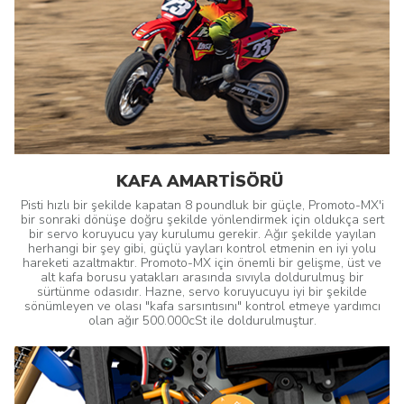
KAFA AMARTİSÖRÜ
Pisti hızlı bir şekilde kapatan 8 poundluk bir güçle, Promoto-MX'i
bir sonraki dönüşe doğru şekilde yönlendirmek için oldukça sert
bir servo koruyucu yay kurulumu gerekir. Ağır şekilde yayılan
herhangi bir şey gibi, güçlü yayları kontrol etmenin en iyi yolu
hareketi azaltmaktır. Promoto-MX için önemli bir gelişme, üst ve
alt kafa borusu yatakları arasında sıvıyla doldurulmuş bir
sürtünme odasıdır. Hazne, servo koruyucuyu iyi bir şekilde
sönümleyen ve olası "kafa sarsıntısını" kontrol etmeye yardımcı
olan ağır 500.000cSt ile doldurulmuştur.