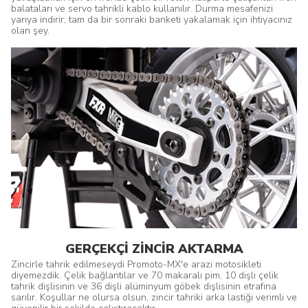
balataları ve servo tahrikli kablo kullanılır. Durma mesafenizi
yarıya indirir; tam da bir sonraki banketi yakalamak için ihtiyacınız
olan şey.
GERÇEKÇİ ZİNCİR AKTARMA
Zincirle tahrik edilmeseydi Promoto-MX'e arazi motosikleti
diyemezdik. Çelik bağlantılar ve 70 makaralı pim, 10 dişli çelik
tahrik dişlisinin ve 36 dişli alüminyum göbek dişlisinin etrafına
sarılır. Koşullar ne olursa olsun, zincir tahriki arka lastiği verimli ve