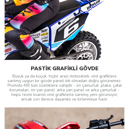
PASTİK GRAFİKLİ GÖVDE
Büyük ya da küçük, hiçbir arazi motosikleti, vinil grafiklere
sarılmış uygun bir gövde paneli kiti olmadan doğru görünemez.
Promoto-MX tüm özelliklere sahiptir - ön çamurluk, plaka, çatal
korumaları, ön yan panel, arka yan panel ve arka çamurluk -
hepsi resmi lisanslı vinil grafiklerle sarılmış yeni görünüyor,
ancak son derece dayanıklı ve kirlenmeye hazır.