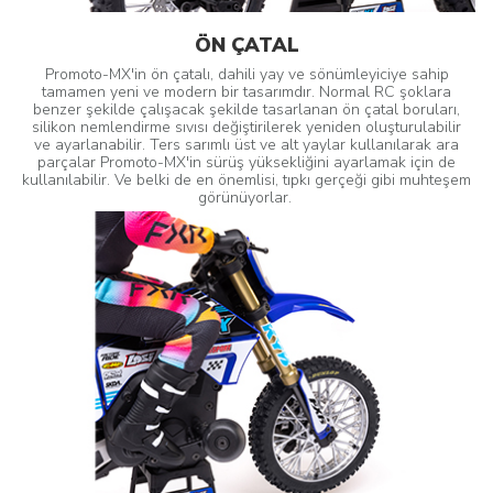
ÖN ÇATAL
Promoto-MX'in ön çatalı, dahili yay ve sönümleyiciye sahip
tamamen yeni ve modern bir tasarımdır. Normal RC şoklara
benzer şekilde çalışacak şekilde tasarlanan ön çatal boruları,
silikon nemlendirme sıvısı değiştirilerek yeniden oluşturulabilir
ve ayarlanabilir. Ters sarımlı üst ve alt yaylar kullanılarak ara
parçalar Promoto-MX'in sürüş yüksekliğini ayarlamak için de
kullanılabilir. Ve belki de en önemlisi, tıpkı gerçeği gibi muhteşem
görünüyorlar.