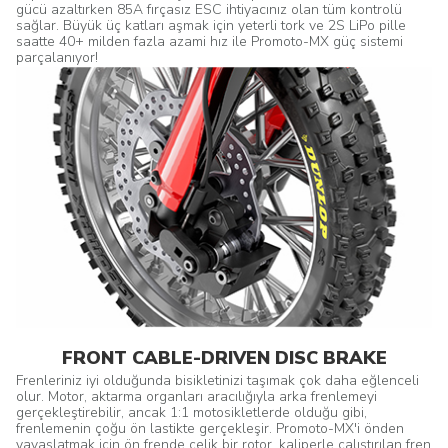
gücü azaltırken 85A fırçasız ESC ihtiyacınız olan tüm kontrolü
sağlar. Büyük üç katları aşmak için yeterli tork ve 2S LiPo pille
saatte 40+ milden fazla azami hız ile Promoto-MX güç sistemi
parçalanıyor!
FRONT CABLE-DRIVEN DISC BRAKE
Frenleriniz iyi olduğunda bisikletinizi taşımak çok daha eğlenceli
olur. Motor, aktarma organları aracılığıyla arka frenlemeyi
gerçekleştirebilir, ancak 1:1 motosikletlerde olduğu gibi,
frenlemenin çoğu ön lastikte gerçekleşir. Promoto-MX'i önden
yavaşlatmak için ön frende çelik bir rotor, kaliperle çalıştırılan fren