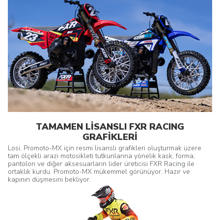
TAMAMEN LİSANSLI FXR RACING
GRAFİKLERİ
Losi, Promoto-MX için resmi lisanslı grafikleri oluşturmak üzere
tam ölçekli arazi motosikleti tutkunlarına yönelik kask, forma,
pantolon ve diğer aksesuarların lider üreticisi FXR Racing ile
ortaklık kurdu. Promoto-MX mükemmel görünüyor. Hazır ve
kapının düşmesini bekliyor.