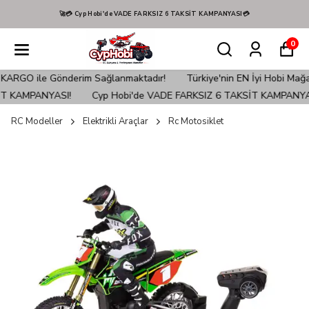
Hızlı Kargo! 📦🚚
0
r!
Türkiye'nin EN İyi Hobi Mağazası Cyp Hobi'den verilen sipariş
Cyp Hobi'de VADE FARKSIZ 6 TAKSİT KAMPANYASI!
Cyp Hob
RC Modeller
Elektrikli Araçlar
Rc Motosiklet