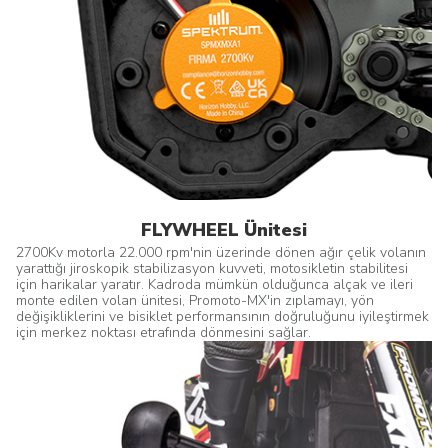
FLYWHEEL Ünitesi
2700Kv motorla 22.000 rpm'nin üzerinde dönen ağır çelik volanın
yarattığı jiroskopik stabilizasyon kuvveti, motosikletin stabilitesi
için harikalar yaratır. Kadroda mümkün olduğunca alçak ve ileri
monte edilen volan ünitesi, Promoto-MX'in zıplamayı, yön
değişikliklerini ve bisiklet performansının doğruluğunu iyileştirmek
için merkez noktası etrafında dönmesini sağlar.