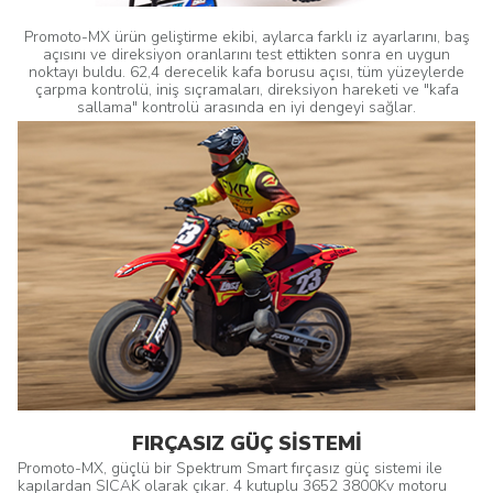
Promoto-MX ürün geliştirme ekibi, aylarca farklı iz ayarlarını, baş
açısını ve direksiyon oranlarını test ettikten sonra en uygun
noktayı buldu. 62,4 derecelik kafa borusu açısı, tüm yüzeylerde
çarpma kontrolü, iniş sıçramaları, direksiyon hareketi ve "kafa
sallama" kontrolü arasında en iyi dengeyi sağlar.
FIRÇASIZ GÜÇ SİSTEMİ
Promoto-MX, güçlü bir Spektrum Smart fırçasız güç sistemi ile
kapılardan SICAK olarak çıkar. 4 kutuplu 3652 3800Kv motoru