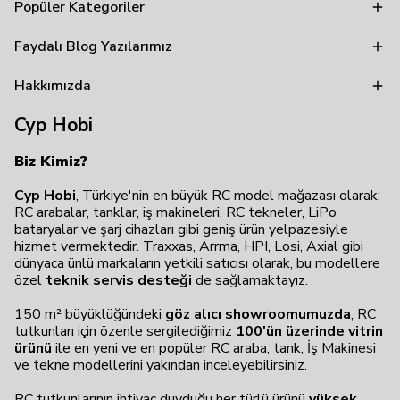
Popüler Kategoriler
Faydalı Blog Yazılarımız
Hakkımızda
Cyp Hobi
Biz Kimiz?
Cyp Hobi
, Türkiye'nin en büyük RC model mağazası olarak;
RC arabalar, tanklar, iş makineleri, RC tekneler, LiPo
bataryalar ve şarj cihazları gibi geniş ürün yelpazesiyle
hizmet vermektedir. Traxxas, Arrma, HPI, Losi, Axial gibi
dünyaca ünlü markaların yetkili satıcısı olarak, bu modellere
özel
teknik servis desteği
de sağlamaktayız.
150 m² büyüklüğündeki
göz alıcı showroomumuzda
, RC
tutkunları için özenle sergilediğimiz
100'ün üzerinde vitrin
ürünü
ile en yeni ve en popüler RC araba, tank, İş Makinesi
ve tekne modellerini yakından inceleyebilirsiniz.
RC tutkunlarının ihtiyaç duyduğu her türlü ürünü
yüksek