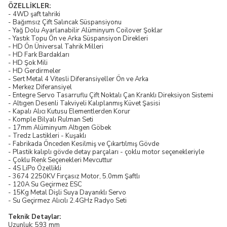
ÖZELLİKLER:
- 4WD şaft tahriki
- Bağımsız Çift Salıncak Süspansiyonu
- Yağ Dolu Ayarlanabilir Alüminyum Coilover Şoklar
- Yastık Topu Ön ve Arka Süspansiyon Direkleri
- HD Ön Üniversal Tahrik Milleri
- HD Fark Bardakları
- HD Şok Mili
- HD Gerdirmeler
- Sert Metal 4 Vitesli Diferansiyeller Ön ve Arka
- Merkez Diferansiyel
- Entegre Servo Tasarruflu Çift Noktalı Çan Kranklı Direksiyon Sistemi
- Altıgen Desenli Takviyeli Kalıplanmış Küvet Şasisi
- Kapalı Alıcı Kutusu Elementlerden Korur
- Komple Bilyalı Rulman Seti
- 17mm Alüminyum Altıgen Göbek
- Tredz Lastikleri - Kuşaklı
- Fabrikada Önceden Kesilmiş ve Çıkartılmış Gövde
- Plastik kalıplı gövde detay parçaları - çoklu motor seçenekleriyle
- Çoklu Renk Seçenekleri Mevcuttur
- 4S LiPo Özellikli
- 3674 2250KV Fırçasız Motor, 5.0mm Şaftlı
- 120A Su Geçirmez ESC
- 15Kg Metal Dişli Suya Dayanıklı Servo
- Su Geçirmez Alıcılı 2.4GHz Radyo Seti
Teknik Detaylar:
Uzunluk: 593 mm