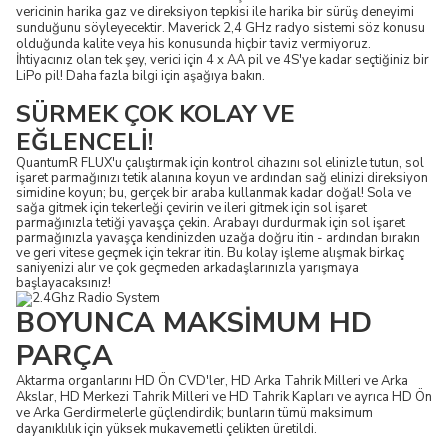
vericinin harika gaz ve direksiyon tepkisi ile harika bir sürüş deneyimi
sunduğunu söyleyecektir. Maverick 2,4 GHz radyo sistemi söz konusu
olduğunda kalite veya his konusunda hiçbir taviz vermiyoruz.
İhtiyacınız olan tek şey, verici için 4 x AA pil ve 4S'ye kadar seçtiğiniz bir
LiPo pil! Daha fazla bilgi için aşağıya bakın.
SÜRMEK ÇOK KOLAY VE
EĞLENCELİ!
QuantumR FLUX'u çalıştırmak için kontrol cihazını sol elinizle tutun, sol
işaret parmağınızı tetik alanına koyun ve ardından sağ elinizi direksiyon
simidine koyun; bu, gerçek bir araba kullanmak kadar doğal! Sola ve
sağa gitmek için tekerleği çevirin ve ileri gitmek için sol işaret
parmağınızla tetiği yavaşça çekin. Arabayı durdurmak için sol işaret
parmağınızla yavaşça kendinizden uzağa doğru itin - ardından bırakın
ve geri vitese geçmek için tekrar itin. Bu kolay işleme alışmak birkaç
saniyenizi alır ve çok geçmeden arkadaşlarınızla yarışmaya
başlayacaksınız!
BOYUNCA MAKSİMUM HD
PARÇA
Aktarma organlarını HD Ön CVD'ler, HD Arka Tahrik Milleri ve Arka
Akslar, HD Merkezi Tahrik Milleri ve HD Tahrik Kapları ve ayrıca HD Ön
ve Arka Gerdirmelerle güçlendirdik; bunların tümü maksimum
dayanıklılık için yüksek mukavemetli çelikten üretildi.