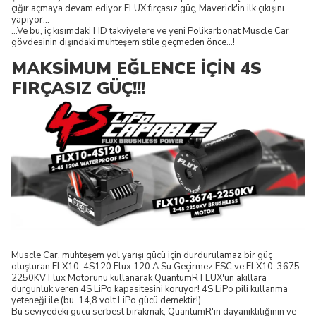
çığır açmaya devam ediyor FLUX fırçasız güç, Maverick'in ilk çıkışını
yapıyor...
...Ve bu, iç kısımdaki HD takviyelere ve yeni Polikarbonat Muscle Car
gövdesinin dışındaki muhteşem stile geçmeden önce...!
MAKSİMUM EĞLENCE İÇİN 4S
FIRÇASIZ GÜÇ!!!
Muscle Car, muhteşem yol yarışı gücü için durdurulamaz bir güç
oluşturan FLX10-4S120 Flux 120 A Su Geçirmez ESC ve FLX10-3675-
2250KV Flux Motorunu kullanarak QuantumR FLUX'un akıllara
durgunluk veren 4S LiPo kapasitesini koruyor! 4S LiPo pili kullanma
yeteneği ile (bu, 14,8 volt LiPo gücü demektir!)
Bu seviyedeki gücü serbest bırakmak, QuantumR'ın dayanıklılığının ve