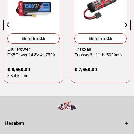
SEPETE EKLE
SEPETE EKLE
DXF Power
Traxxas
DXF Power 14.8V 4s 7500mAh 80C Hardcase Lipo Batarya
Traxxas 3s 11.1v 5000mAh Lipo Batarya (TRX 2872X)
₺ 8,650.00
₺ 7,650.00
3 Soket Tipi
Hesabım