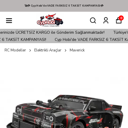
🚀💳 Cyp Hobi'de VADE FARKSIZ 6 TAKSİT KAMPANYASI💳
0
e ÜCRETSİZ KARGO ile Gönderim Sağlanmaktadır!
Türkiye'nin EN İyi
TAKSİT KAMPANYASI!
Cyp Hobi'de VADE FARKSIZ 6 TAKSİT KAMP
RC Modeller
Elektrikli Araçlar
Maverick