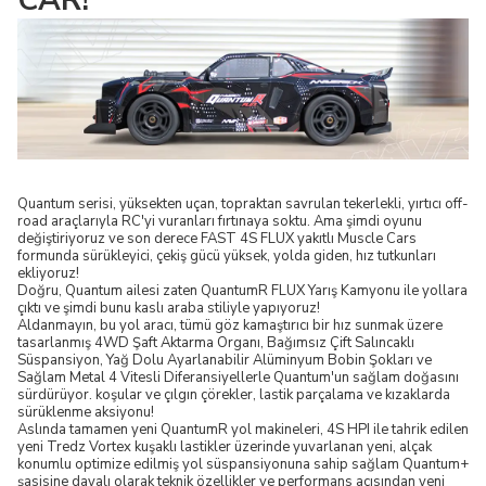
CAR!
Quantum serisi, yüksekten uçan, topraktan savrulan tekerlekli, yırtıcı off-
road araçlarıyla RC'yi vuranları fırtınaya soktu. Ama şimdi oyunu
değiştiriyoruz ve son derece FAST 4S FLUX yakıtlı Muscle Cars
formunda sürükleyici, çekiş gücü yüksek, yolda giden, hız tutkunları
ekliyoruz!
Doğru, Quantum ailesi zaten QuantumR FLUX Yarış Kamyonu ile yollara
çıktı ve şimdi bunu kaslı araba stiliyle yapıyoruz!
Aldanmayın, bu yol aracı, tümü göz kamaştırıcı bir hız sunmak üzere
tasarlanmış 4WD Şaft Aktarma Organı, Bağımsız Çift Salıncaklı
Süspansiyon, Yağ Dolu Ayarlanabilir Alüminyum Bobin Şokları ve
Sağlam Metal 4 Vitesli Diferansiyellerle Quantum'un sağlam doğasını
sürdürüyor. koşular ve çılgın çörekler, lastik parçalama ve kızaklarda
sürüklenme aksiyonu!
Aslında tamamen yeni QuantumR yol makineleri, 4S HPI ile tahrik edilen
yeni Tredz Vortex kuşaklı lastikler üzerinde yuvarlanan yeni, alçak
konumlu optimize edilmiş yol süspansiyonuna sahip sağlam Quantum+
şasisine dayalı olarak teknik özellikler ve performans açısından yeni