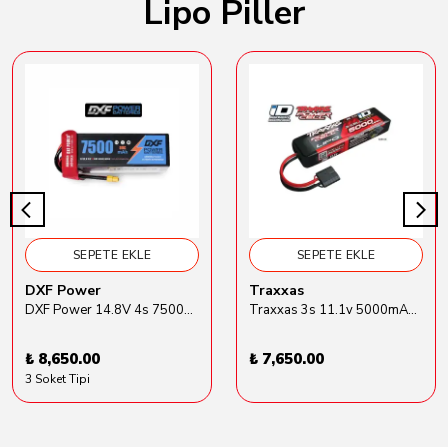
Lipo Piller
SEPETE EKLE
SEPETE EKLE
DXF Power
Traxxas
DXF Power 14.8V 4s 7500mAh 80C Hardcase Lipo Batarya
Traxxas 3s 11.1v 5000mAh Lipo Batarya (TRX 2872X)
₺ 8,650.00
₺ 7,650.00
3 Soket Tipi