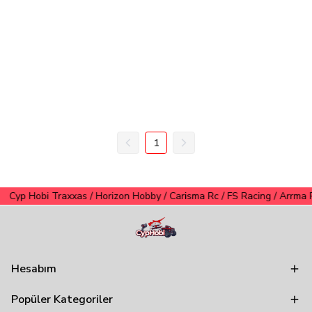
1
Cyp Hobi Traxxas / Horizon Hobby / Carisma Rc / FS Racing / Arrma Rc T
Hesabım
Popüler Kategoriler