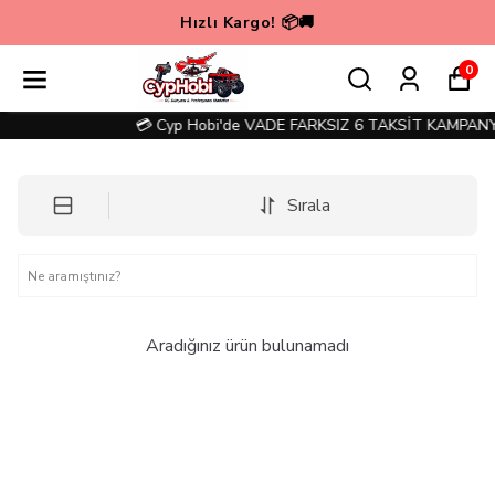
Hızlı Kargo! 📦🚚
0
💳 Cyp Hobi'de VADE FARKSIZ 6 TAKSİT KAMPANYA
Sırala
Aradığınız ürün bulunamadı