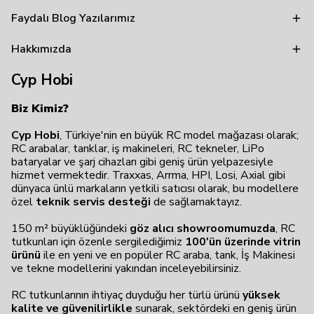
Faydalı Blog Yazılarımız
Hakkımızda
Cyp Hobi
Biz Kimiz?
Cyp Hobi
, Türkiye'nin en büyük RC model mağazası olarak;
RC arabalar, tanklar, iş makineleri, RC tekneler, LiPo
bataryalar ve şarj cihazları gibi geniş ürün yelpazesiyle
hizmet vermektedir. Traxxas, Arrma, HPI, Losi, Axial gibi
dünyaca ünlü markaların yetkili satıcısı olarak, bu modellere
özel
teknik servis desteği
de sağlamaktayız.
150 m² büyüklüğündeki
göz alıcı showroomumuzda
, RC
tutkunları için özenle sergilediğimiz
100'ün üzerinde vitrin
ürünü
ile en yeni ve en popüler RC araba, tank, İş Makinesi
ve tekne modellerini yakından inceleyebilirsiniz.
RC tutkunlarının ihtiyaç duyduğu her türlü ürünü
yüksek
kalite ve güvenilirlikle
sunarak, sektördeki en geniş ürün