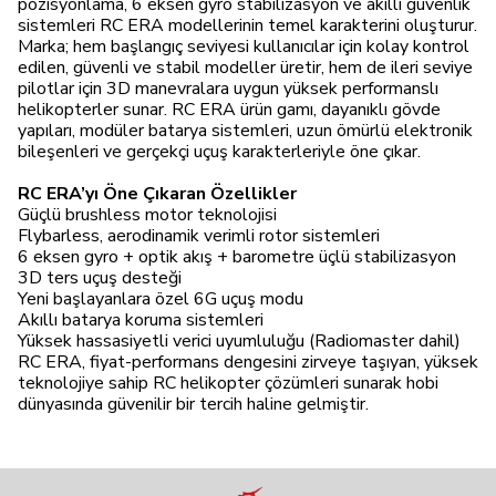
pozisyonlama, 6 eksen gyro stabilizasyon ve akıllı güvenlik
sistemleri RC ERA modellerinin temel karakterini oluşturur.
Marka; hem başlangıç seviyesi kullanıcılar için kolay kontrol
edilen, güvenli ve stabil modeller üretir, hem de ileri seviye
pilotlar için 3D manevralara uygun yüksek performanslı
helikopterler sunar. RC ERA ürün gamı, dayanıklı gövde
yapıları, modüler batarya sistemleri, uzun ömürlü elektronik
bileşenleri ve gerçekçi uçuş karakterleriyle öne çıkar.
RC ERA’yı Öne Çıkaran Özellikler
Güçlü brushless motor teknolojisi
Flybarless, aerodinamik verimli rotor sistemleri
6 eksen gyro + optik akış + barometre üçlü stabilizasyon
3D ters uçuş desteği
Yeni başlayanlara özel 6G uçuş modu
Akıllı batarya koruma sistemleri
Yüksek hassasiyetli verici uyumluluğu (Radiomaster dahil)
RC ERA, fiyat-performans dengesini zirveye taşıyan, yüksek
teknolojiye sahip RC helikopter çözümleri sunarak hobi
dünyasında güvenilir bir tercih haline gelmiştir.