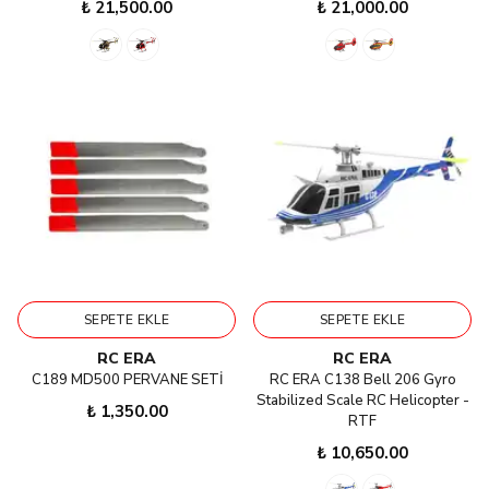
₺ 21,500.00
₺ 21,000.00
SEPETE EKLE
SEPETE EKLE
RC ERA
RC ERA
C189 MD500 PERVANE SETİ
RC ERA C138 Bell 206 Gyro
Stabilized Scale RC Helicopter -
₺ 1,350.00
RTF
₺ 10,650.00