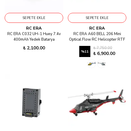
SEPETE EKLE
SEPETE EKLE
RC ERA
RC ERA
RC ERA C032 UH-1 Huey 7.4v
RC ERA A60 BELL 206 Mini
400mAh Yedek Batarya
Optical Flow RC Helicopter RTF
₺ 2,100.00
₺ 7,750.00
%
11
₺ 6,900.00