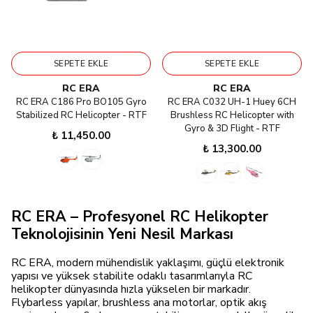
SEPETE EKLE
SEPETE EKLE
RC ERA
RC ERA
RC ERA C186 Pro BO105 Gyro
RC ERA C032 UH-1 Huey 6CH
Stabilized RC Helicopter - RTF
Brushless RC Helicopter with
Gyro & 3D Flight - RTF
₺ 11,450.00
₺ 13,300.00
RC ERA – Profesyonel RC Helikopter
Teknolojisinin Yeni Nesil Markası
RC ERA, modern mühendislik yaklaşımı, güçlü elektronik
yapısı ve yüksek stabilite odaklı tasarımlarıyla RC
helikopter dünyasında hızla yükselen bir markadır.
Flybarless yapılar, brushless ana motorlar, optik akış