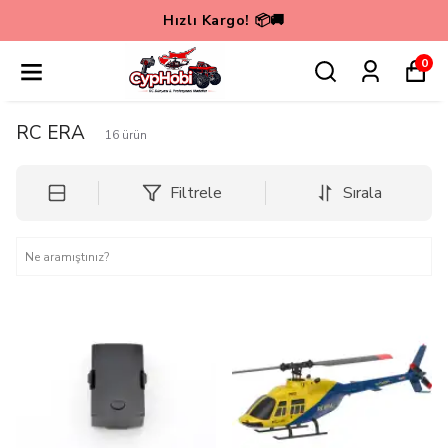
🚀💳 Cyp Hobi'de VADE FARKSIZ 6 TAKSİT 
0
RC ERA
16
ürün
Filtrele
Sırala