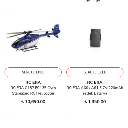
SEPETE EKLE
SEPETE EKLE
RC ERA
RC ERA
RC ERA C187 EC135 Gyro
RC ERA A60 / A61 3.7V 220mAh
Stabilized RC Helicopter
Yedek Batarya
₺ 10,650.00
₺ 1,350.00