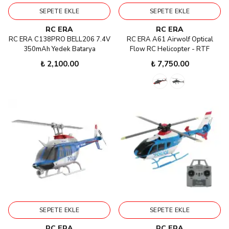
SEPETE EKLE
SEPETE EKLE
RC ERA
RC ERA
RC ERA C138PRO BELL206 7.4V
RC ERA A61 Airwolf Optical
350mAh Yedek Batarya
Flow RC Helicopter - RTF
₺ 2,100.00
₺ 7,750.00
SEPETE EKLE
SEPETE EKLE
RC ERA
RC ERA