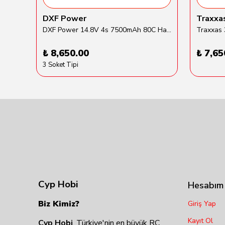
DXF Power
Traxxa
Gens Ace 5500mAh 2S 7.6V 60C HardCase Round Li-Hv Batarya
DXF Power 14.8V 4s 7500mAh 80C Hardcase Lipo Batarya
₺ 8,650.00
₺ 7,65
3 Soket Tipi
Cyp Hobi
Hesabım
Biz Kimiz?
Giriş Yap
Kayıt Ol
Cyp Hobi
, Türkiye'nin en büyük RC