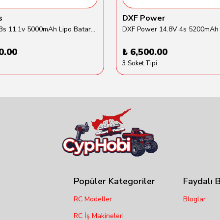
s
DXF Power
Traxxas 3s 11.1v 5000mAh Lipo Batarya (TRX 2872X)
0.00
₺ 6,500.00
3 Soket Tipi
Popüler Kategoriler
Faydalı B
RC Modeller
Bloglar
RC İş Makineleri