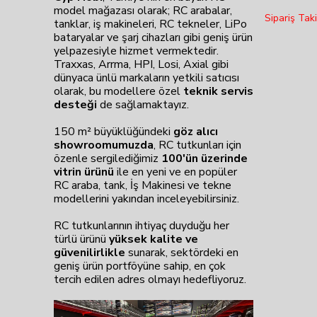
model mağazası olarak; RC arabalar,
Sipariş Taki
tanklar, iş makineleri, RC tekneler, LiPo
bataryalar ve şarj cihazları gibi geniş ürün
yelpazesiyle hizmet vermektedir.
Traxxas, Arrma, HPI, Losi, Axial gibi
dünyaca ünlü markaların yetkili satıcısı
olarak, bu modellere özel
teknik servis
desteği
de sağlamaktayız.
150 m² büyüklüğündeki
göz alıcı
showroomumuzda
, RC tutkunları için
özenle sergilediğimiz
100'ün üzerinde
vitrin ürünü
ile en yeni ve en popüler
RC araba, tank, İş Makinesi ve tekne
modellerini yakından inceleyebilirsiniz.
RC tutkunlarının ihtiyaç duyduğu her
türlü ürünü
yüksek kalite ve
güvenilirlikle
sunarak, sektördeki en
geniş ürün portföyüne sahip, en çok
tercih edilen adres olmayı hedefliyoruz.