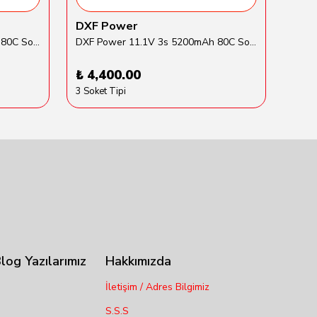
DXF Power
Tra
DXF Power 14.8V 4s 5200mAh 80C Softcase Lipo Batarya
DXF Power 11.1V 3s 5200mAh 80C Softcase Lipo Batarya
₺ 4,400.00
₺ 6
3 Soket Tipi
log Yazılarımız
Hakkımızda
İletişim / Adres Bilgimiz
S.S.S