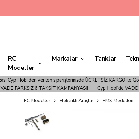
🚀💳 C
RC
Markalar
Tanklar
Tekn
Modeller
obi'den verilen siparişlerinizde ÜCRETSİZ KARGO ile Gönderim Sağ
E FARKSIZ 6 TAKSİT KAMPANYASI!
Cyp Hobi'de VADE FAR
RC Modeller
Elektrikli Araçlar
FMS Modelleri