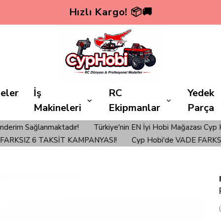
yp Hobi'de VADE FARKSIZ 6 TAKSİT KAMPA
eler
İş
RC
Yedek
Makineleri
Ekipmanlar
Parça
lanmaktadır!
Türkiye'nin EN İyi Hobi Mağazası Cyp Hobi'den v
KSIZ 6 TAKSİT KAMPANYASI!
Cyp Hobi'de VADE FARKSIZ 6