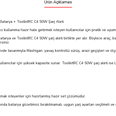
Ürün Açıklaması
atarya + ToolkitRC C4 50W Şarj Aleti
kullanıma hazır hale getirmek isteyen kullanıcılar için pratik ve uyuml
rya ve ToolkitRC C4 50W şarj aleti birlikte yer alır. Böylece araç, ba
rsiniz.
de tasarımıyla Mashigan; yavaş kontrollü sürüş, arazi geçişleri ve ölçekl
anıcılar için yüksek kapasite sunar. ToolkitRC C4 50W şarj aleti ise Li
mak isteyenler için hazırlanmış hazır set çözümüdür.
asında batarya gözetimsiz bırakılmamalı, uygun şarj ayarları seçilmeli ve g