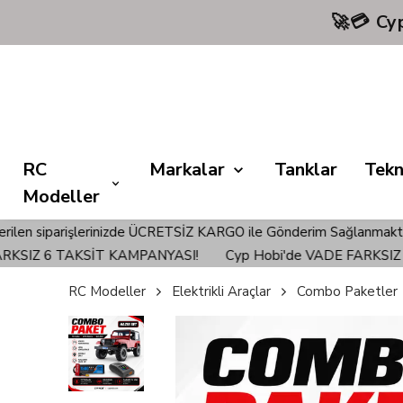
🚀💳 C
RC
Markalar
Tanklar
Tekn
Modeller
inizde ÜCRETSİZ KARGO ile Gönderim Sağlanmaktadır!
Türkiye'n
6 TAKSİT KAMPANYASI!
Cyp Hobi'de VADE FARKSIZ 6 TAKS
RC Modeller
Elektrikli Araçlar
Combo Paketler