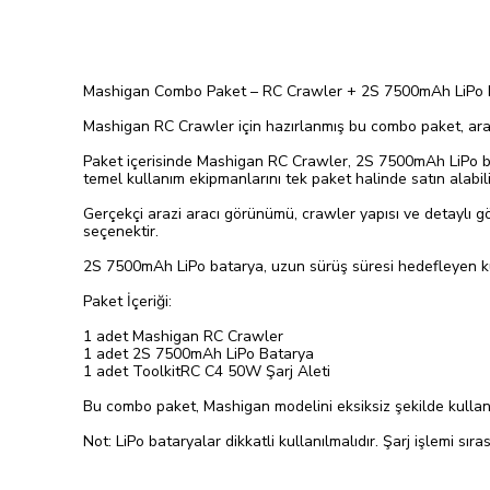
Mashigan Combo Paket – RC Crawler + 2S 7500mAh LiPo B
Mashigan RC Crawler için hazırlanmış bu combo paket, aracı 
Paket içerisinde Mashigan RC Crawler, 2S 7500mAh LiPo bata
temel kullanım ekipmanlarını tek paket halinde satın alabili
Gerçekçi arazi aracı görünümü, crawler yapısı ve detaylı göv
seçenektir.
2S 7500mAh LiPo batarya, uzun sürüş süresi hedefleyen kull
Paket İçeriği:
1 adet Mashigan RC Crawler
1 adet 2S 7500mAh LiPo Batarya
1 adet ToolkitRC C4 50W Şarj Aleti
Bu combo paket, Mashigan modelini eksiksiz şekilde kullan
Not: LiPo bataryalar dikkatli kullanılmalıdır. Şarj işlemi sır