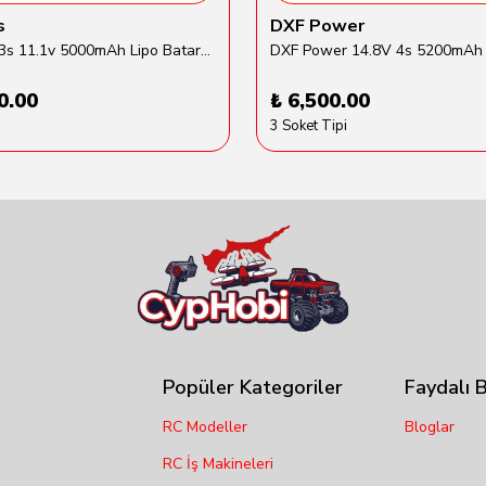
s
DXF Power
Traxxas 3s 11.1v 5000mAh Lipo Batarya (TRX 2872X)
0.00
₺ 6,500.00
3 Soket Tipi
Popüler Kategoriler
Faydalı B
RC Modeller
Bloglar
RC İş Makineleri