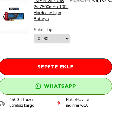
DXF Power 7.4v
₺ 4,350.00
₺ 4,132.50
2s 7500mAh 100c
Hardcase Lipo
Batarya
Soket Tipi
SEPETE EKLE
WHATSAPP
4500 TL üzeri
Nakit/Havale
ücretsiz kargo
indirimi %10