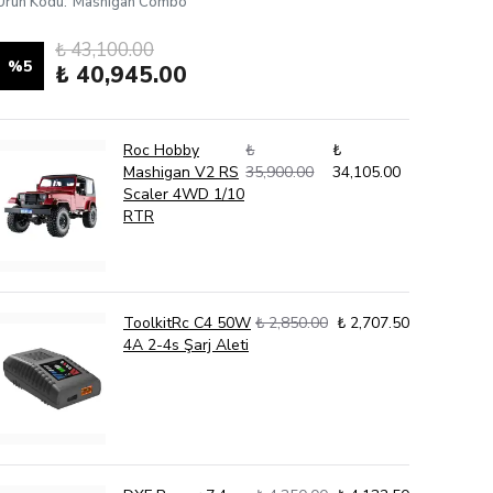
Ürün Kodu
:
Mashigan Combo
₺ 43,100.00
%
5
₺ 40,945.00
Roc Hobby
₺
₺
Mashigan V2 RS
35,900.00
34,105.00
Scaler 4WD 1/10
RTR
ToolkitRc C4 50W
₺ 2,850.00
₺ 2,707.50
4A 2-4s Şarj Aleti