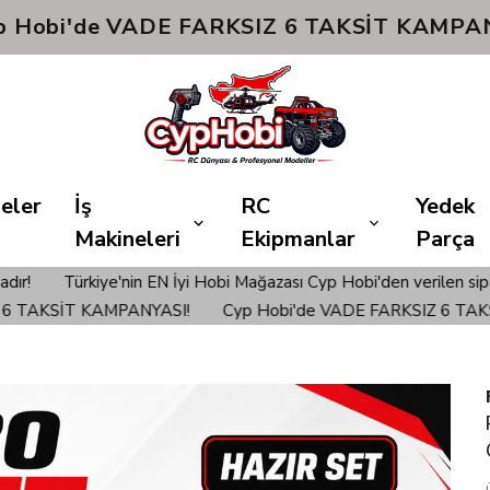
yp Hobi'de VADE FARKSIZ 6 TAKSİT KAMPA
eler
İş
RC
Yedek
Makineleri
Ekipmanlar
Parça
in EN İyi Hobi Mağazası Cyp Hobi'den verilen siparişlerinizde Ü
İT KAMPANYASI!
Cyp Hobi'de VADE FARKSIZ 6 TAKSİT KA