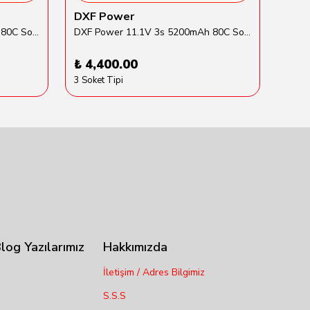
DXF Power
Tra
DXF Power 14.8V 4s 5200mAh 80C Softcase Lipo Batarya
DXF Power 11.1V 3s 5200mAh 80C Softcase Lipo Batarya
₺ 4,400.00
₺ 6
3 Soket Tipi
log Yazılarımız
Hakkımızda
İletişim / Adres Bilgimiz
S.S.S