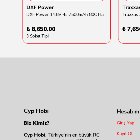
DXF Power
Traxxa
Gens Ace 5500mAh 2S 7.6V 60C HardCase Round Li-Hv Batarya
DXF Power 14.8V 4s 7500mAh 80C Hardcase Lipo Batarya
₺ 8,650.00
₺ 7,65
3 Soket Tipi
Cyp Hobi
Hesabım
Biz Kimiz?
Giriş Yap
Kayıt Ol
Cyp Hobi
, Türkiye'nin en büyük RC