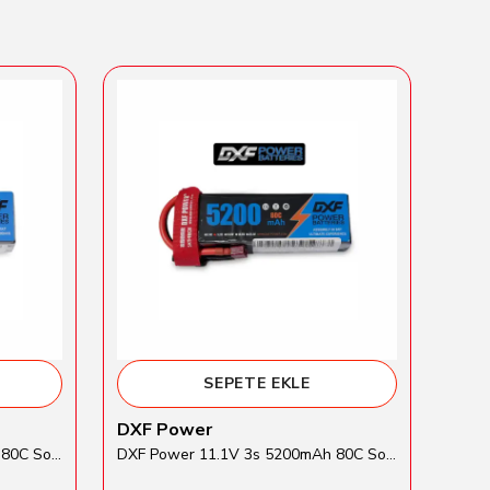
SEPETE EKLE
DXF Power
Tra
DXF Power 14.8V 4s 5200mAh 80C Softcase Lipo Batarya
DXF Power 11.1V 3s 5200mAh 80C Softcase Lipo Batarya