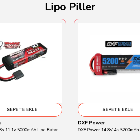
Lipo Piller
SEPETE EKLE
SEPETE EKLE
s
DXF Power
Traxxas 3s 11.1v 5000mAh Lipo Batarya (TRX 2872X)