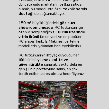
dünyaca ünlü markaların yetkili satıcısı
olarak, bu modellere özel
teknik servis
desteği
de sağlamaktayız.
150 m² büyüklüğündeki
göz alıcı
showroomumuzda
, RC tutkunları için
özenle sergilediğimiz
100'ün üzerinde
vitrin ürünü
ile en yeni ve en popüler
RC araba, tank, İş Makinesi ve tekne
modellerini yakından inceleyebilirsiniz.
RC tutkunlarının ihtiyaç duyduğu her
türlü ürünü
yüksek kalite ve
güvenilirlikle
sunarak, sektördeki en
geniş ürün portföyüne sahip, en çok
tercih edilen adres olmayı hedefliyoruz.