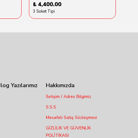
₺ 4,400.00
₺ 6
3 Soket Tipi
log Yazılarımız
Hakkımızda
İletişim / Adres Bilgimiz
S.S.S
Mesafeli Satış Sözleşmesi
GİZLİLİK VE GÜVENLİK
POLİTİKASI