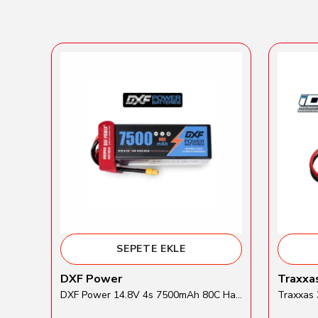
SEPETE EKLE
DXF Power
Traxxa
Gens Ace 5500mAh 2S 7.6V 60C HardCase Round Li-Hv Batarya
DXF Power 14.8V 4s 7500mAh 80C Hardcase Lipo Batarya