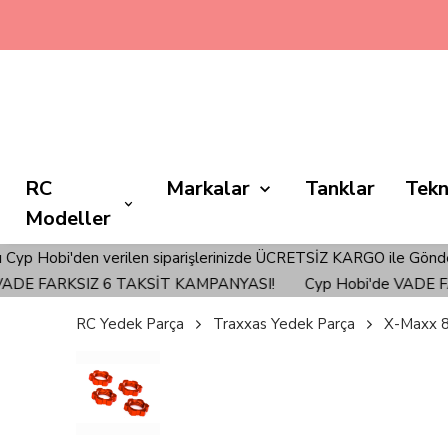
RC
Markalar
Tanklar
Tekn
Modeller
den verilen siparişlerinizde ÜCRETSİZ KARGO ile Gönderim Sağlan
 FARKSIZ 6 TAKSİT KAMPANYASI!
Cyp Hobi'de VADE FARKS
RC Yedek Parça
Traxxas Yedek Parça
X-Maxx 8