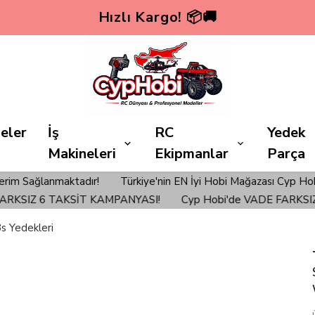
Hızlı Kargo! 📦🚚
eler
İş
RC
Yedek
Makineleri
Ekipmanlar
Parça
maktadır!
Türkiye'nin EN İyi Hobi Mağazası Cyp Hobi'den veri
IZ 6 TAKSİT KAMPANYASI!
Cyp Hobi'de VADE FARKSIZ 6 
s Yedekleri