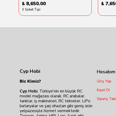
₺ 8,650.00
₺ 7,65
3 Soket Tipi
Cyp Hobi
Hesabım
Biz Kimiz?
Giriş Yap
Kayıt Ol
Cyp Hobi
, Türkiye'nin en büyük RC
model mağazası olarak; RC arabalar,
Sipariş Taki
tanklar, iş makineleri, RC tekneler, LiPo
bataryalar ve şarj cihazları gibi geniş ürün
yelpazesiyle hizmet vermektedir.
Traxxas, Arrma, HPI, Losi, Axial gibi