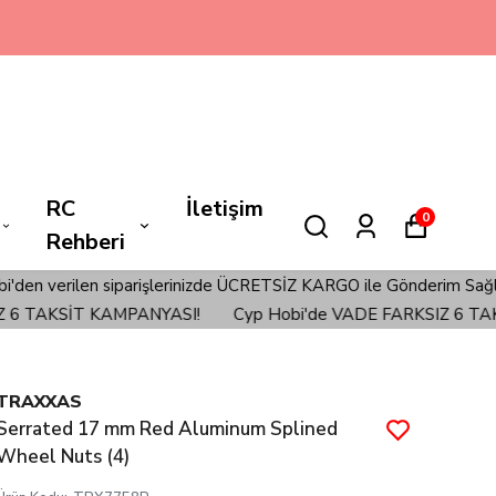
RC
İletişim
0
Rehberi
len siparişlerinizde ÜCRETSİZ KARGO ile Gönderim Sağlanmaktadır!
TAKSİT KAMPANYASI!
Cyp Hobi'de VADE FARKSIZ 6 TAKSİT
TRAXXAS
Serrated 17 mm Red Aluminum Splined
Wheel Nuts (4)