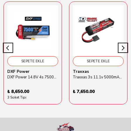
SEPETE EKLE
SEPETE EKLE
DXF Power
Traxxas
DXF Power 14.8V 4s 7500mAh 80C Hardcase Lipo Batarya
Traxxas 3s 11.1v 5000mAh Lipo Batarya (TRX 2872X)
₺ 8,650.00
₺ 7,650.00
3 Soket Tipi