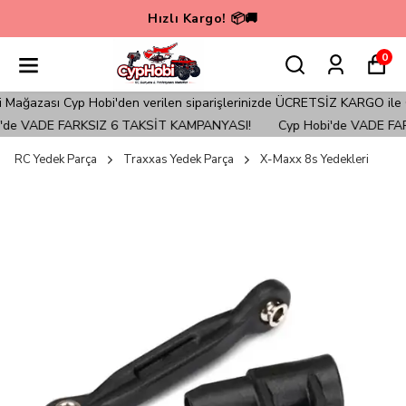
Hızlı Kargo! 📦🚚
0
ağazası Cyp Hobi'den verilen siparişlerinizde ÜCRETSİZ KARGO ile Gön
de VADE FARKSIZ 6 TAKSİT KAMPANYASI!
Cyp Hobi'de VADE FAR
RC Yedek Parça
Traxxas Yedek Parça
X-Maxx 8s Yedekleri