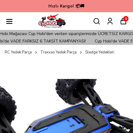
Hızlı Kargo! 📦🚚
0
i Mağazası Cyp Hobi'den verilen siparişlerinizde ÜCRETSİZ KARGO ile
'de VADE FARKSIZ 6 TAKSİT KAMPANYASI!
Cyp Hobi'de VADE FA
RC Yedek Parça
Traxxas Yedek Parça
Sledge Yedekleri