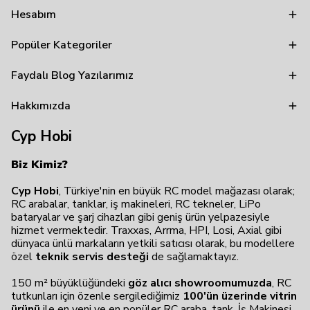
Hesabım
Popüler Kategoriler
Faydalı Blog Yazılarımız
Hakkımızda
Cyp Hobi
Biz Kimiz?
Cyp Hobi
, Türkiye'nin en büyük RC model mağazası olarak;
RC arabalar, tanklar, iş makineleri, RC tekneler, LiPo
bataryalar ve şarj cihazları gibi geniş ürün yelpazesiyle
hizmet vermektedir. Traxxas, Arrma, HPI, Losi, Axial gibi
dünyaca ünlü markaların yetkili satıcısı olarak, bu modellere
özel
teknik servis desteği
de sağlamaktayız.
150 m² büyüklüğündeki
göz alıcı showroomumuzda
, RC
tutkunları için özenle sergilediğimiz
100'ün üzerinde vitrin
ürünü
ile en yeni ve en popüler RC araba, tank, İş Makinesi