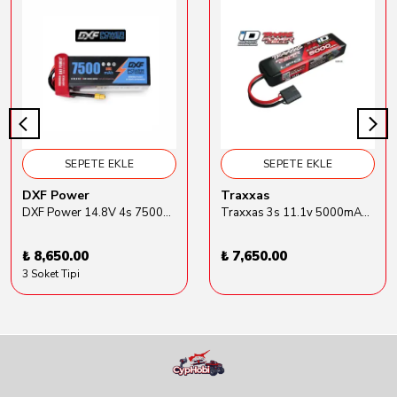
SEPETE EKLE
SEPETE EKLE
DXF Power
Traxxas
DXF Power 14.8V 4s 7500mAh 80C Hardcase Lipo Batarya
Traxxas 3s 11.1v 5000mAh Lipo Batarya (TRX 2872X)
₺ 8,650.00
₺ 7,650.00
3 Soket Tipi