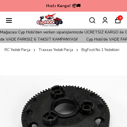
Hızlı Kargo! 📦🚚
0
azası Cyp Hobi'den verilen siparişlerinizde ÜCRETSİZ KARGO ile Gönd
e VADE FARKSIZ 6 TAKSİT KAMPANYASI!
Cyp Hobi'de VADE FARK
RC Yedek Parça
Traxxas Yedek Parça
BigFoot No.1 Yedekleri