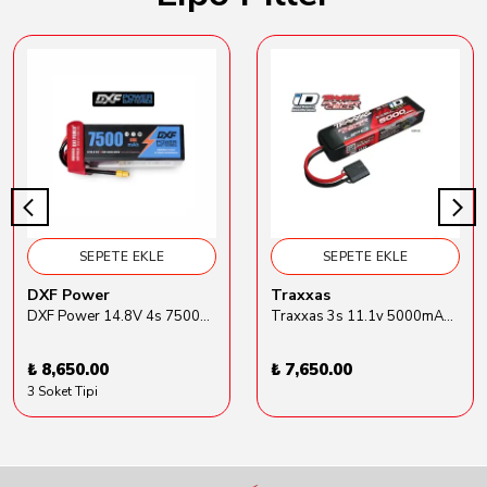
SEPETE EKLE
SEPETE EKLE
DXF Power
Traxxas
DXF Power 14.8V 4s 7500mAh 80C Hardcase Lipo Batarya
Traxxas 3s 11.1v 5000mAh Lipo Batarya (TRX 2872X)
₺ 8,650.00
₺ 7,650.00
3 Soket Tipi